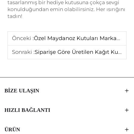
tasarlanmış bir hediye kutusuna çokça sevgi
konulduğundan emin olabilirsiniz. Her ısırığını
tadın!
Önceki :
Özel Maydanoz Kutuları Markanızın Açılış Deneyimini Nasıl Geliştirir?
Sonraki :
Siparişe Göre Üretilen Kağıt Kutular, Lüks Çikolata Ambalajları İçin Neden İdealdir?
BIZE ULAŞIN
HIZLI BAĞLANTI
ÜRÜN