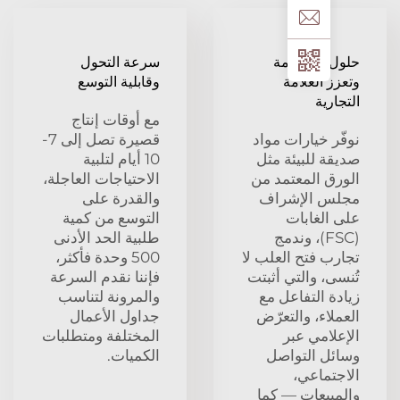
 مستدامة
سرعة التحول
 العلامة
وقابلية التوسع
رية
مع أوقات إنتاج
ر خيارات مواد
قصيرة تصل إلى 7-
ة للبيئة مثل
10 أيام لتلبية
ق المعتمد من
الاحتياجات العاجلة،
س الإشراف
والقدرة على
الغابات
التوسع من كمية
(FSC)، وندمج
طلبية الحد الأدنى
ب فتح العلب لا
500 وحدة فأكثر،
ى، والتي أثبتت
فإننا نقدم السرعة
ة التفاعل مع
والمرونة لتناسب
اء، والتعرّض
جداول الأعمال
لامي عبر
المختلفة ومتطلبات
ل التواصل
الكميات.
تماعي،
بيعات — كما