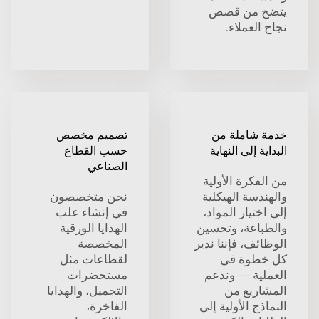
ح من قصص
العملاء.
 شاملة من
تصميم مخصص
ية إلى النهاية
حسب القطاع
الصناعي
فكرة الأولية
ندسة الهيكلية
نحن متخصصون
ختيار المواد،
في إنشاء علب
باعة، وتحسين
الهدايا الورقية
ئف، فإننا ندير
المخصصة
خطوة في
لقطاعات مثل
لية — وندعم
مستحضرات
اريع من
التجميل، والهدايا
ذج الأولية إلى
الفاخرة،