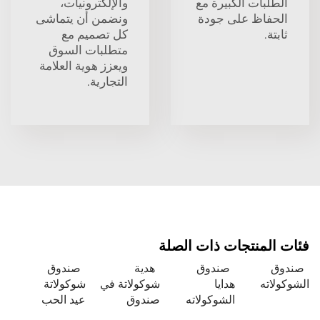
بات الكبيرة مع
والإلكترونيات،
اظ على جودة
ونضمن أن يتماشى
كل تصميم مع
متطلبات السوق
ويعزز هوية العلامة
التجارية.
منتجات ذات الصلة
صندوق
هدية
صندوق
ه
هدايا
شوكولاتة في
شوكولاتة
الشوكولاته
صندوق
عيد الحب