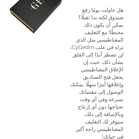
اولت يومًا رفع
ق لكنه بدا ثقيلًا؟
ن أن يكون ذلك
ًا! مع التغليف
غناطيسي مثل الذي
تراه في علب CyGedin،
ضطر أبدًا إلى القلق
ن ذلك. حيث إن
لاق المغناطيسي
ل فتح الصناديق
اقها أمرًا سهلًا. يمكنك
ول إلى مقتنياتك
عة وفي أي وقت
جها دون أي إزعاج.
إضافة إلى ذلك،
فر لك التغليف
غناطيسي راحة أكبر
حياتك!