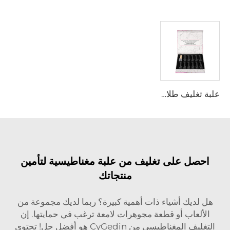
علبة تغليف طلاء الأظافر الفاخرة مع إدراج ساتان وإيفا إغلاق مغناطيسي علبة هدايا ورقية مع شعار فويل ذهبي
 على تغليف من علبة مغناطيسية لتأمين
منتجاتك
ك أشياء ذات أهمية كبيرة؟ ربما لديك مجموعة من
اب أو قطعة مجوهرات لامعة ترغب في حمايتها. إن
التغليف المغناطيسي من CyGedin هو أفضل حل! تحتوي