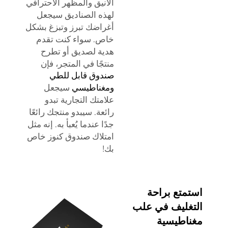
الأنيق والمظهر الاحترافي
لهذه الصناديق سيجعل
أغراضك تبرز وتبزغ بشكل
خاص. سواء كنت تقدم
هدية لصديق أو تطرح
منتجًا في المتجر، فإن
صندوق قابل للطي
ومغناطيسي
سيجعل
علامتك التجارية تبدو
رائعة. سيبدو منتجك رائعًا
جدًا عندما يُعبأ به. إنه مثل
امتلاك صندوق كنوز خاص
بك!
متع براحة
غليف في علب
اطيسية