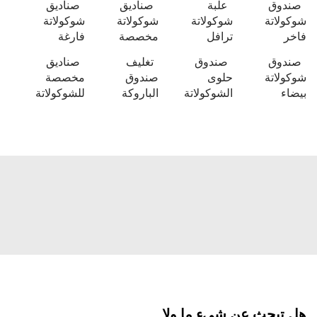
علبة
صناديق
صناديق
شوكولاتة
شوكولاتة
شوكولاتة
ترافل
مخصصة
فارغة
صندوق
تغليف
صناديق
حلوى
صندوق
مخصصة
الشوكولاتة
الباروكة
للشوكولاتة
 عن شيءٍ ما ولا