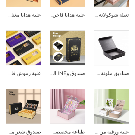
تعبئة شوكولاتة مخصصة بشعار مغلف مغناطيسي مع صينية إدراج مقوّاة طباعة نافرة ورقة مطلية لطلب Bulk
علبة هدايا فاخرة للشوكولاتة بإغلاق مغناطيسي قابل للتخصيص مع رابطة حريرية ورق شمع الشوكولاتة
علبة هدايا مغناطيسية تحتوي على 20 قطعة شوكولاتة بلون مخصص لليوم Valentine's Day الترويجي
صناديق ملونة حسب الطلب مع غطاء مغناطيسي تغليف صندوق هدايا ورقي إغلاق مغناطيسي Caja De Con Iman من الكرتون الصلب صندوق تجميلي
صندوق وINE الفاخر المغناطيسي المخصص بشعار حجم صلب من الورق المقوى إغلاق مغناطيسي مع إدراج لتعبئة الويسكي والشامبين
علبة رموش فارغة فريدة مع شعار مخصص تغليف رفاهي للرموش الاصطناعية علبة ورقية مغناطيسية مع نافذة PVC
علبة ورقية من الكرتون الصلب مع تغليف مغناطيسي علبة هدايا لألعاب / دمى محبوكة / عرض يدوي DIY
طباعة مخصصة بالذهب الورقي على صندوق ورقي مغناطيسي صندوق تغليف كرتوني للهدايا التجميلية
صندوق شعر مستعار فاخر بشعار مخصص حجم تمديد الشعر عبوة كرتونية مغناطيسية هدية مع شريط إغلاق مغناطيسي