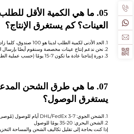
05. ما هي الكمية الأقل للطل
العينات؟ كم يستغرق الإنتاج؟
1. الحد الأدنى لكمية الطلب لدينا هو 100 صندوق، كلما زادت الكمية، انخفض السعر الوحدة
2. نحن ندعم إنتاج عينات مخصصة وسنقوم أيضًا بإرسال العينات إليك
3. دورة إنتاجنا عادة ما تكون 7-15 يومًا (حسب عملية الطباعة الخاصة بك)
07. ما هي طرق الشحن المدع
يستغرق الوصول؟
1. الشحن الجوي: DHL/FedEx 3-7 أيام للوصول (مُوصى به <300 صندوق)
2. الشحن البحري: 20-35 يومًا للوصول
إذا كنت بحاجة إلى تقليل تكاليف الشحن والمساحة التخزيني