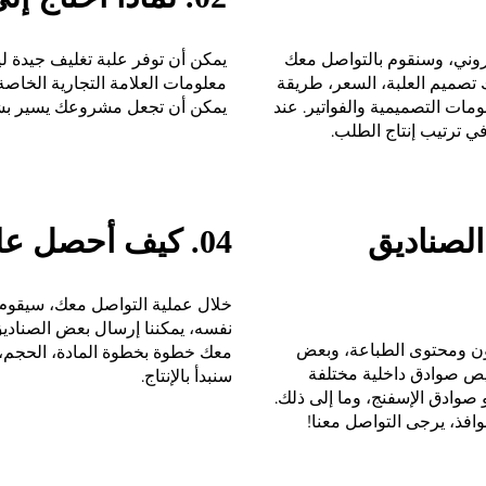
روني، وسنقوم بالتواصل معك
يمكن أن توفر علبة تغليف جيدة ل
تصميم العلبة، السعر، طريقة
معلومات العلامة التجارية الخاصة
ات التصميمية والفواتير. عند
يمكن أن تجعل مشروعك يسير بش
ي ترتيب إنتاج الطلب.
الصناديق
04. كيف أحصل على الصندوق الذي أحتاج إليه؟
خلال عملية التواصل معك، سيقو
نفسه، يمكننا إرسال بعض الصناديق
لون ومحتوى الطباعة، وبعض
معك خطوة بخطوة المادة، الحجم، 
خصيص صوادق داخلية مختلفة
سنبدأ بالإنتاج.
و صوادق الإسفنج، وما إلى ذلك.
افذ، يرجى التواصل معنا!