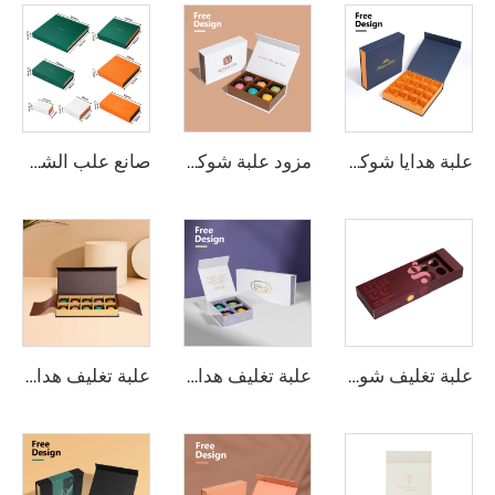
علبة هدايا شوكولاتة بإغلاق مغناطيسي تعبئة فاخرة مخصصة للشوكولاتة، Kraft/ورق مع طباعة الشعار بالحروف المعدنية
مزود علبة شوكولاتة فاخرة بإغلاق مغناطيسي - تصميم قابل لإعادة التدوير مخصص للاستخدام في البيع بالتجزئة، الهدايا المؤسسية، والعلامات التجارية
صانع علب الشوكولاتة بأحجام متعددة علب تغليف الشوكولاتة المغناطيسية لإغلاق الكرتون المستخدم في تغليف الطعام
علبة تغليف شوكولاتة قابلة للتخصيص مع أقسام معدّلة ومصنوعة من ورق مطلي تصميم مقاوم للصدمات لطلبات كبيرة
علبة تغليف هدايا شوكولاتة فاخرة مخصصة للاحتفال بيوم الحب مع أقسام وورق تغليف
علبة تغليف هدايا شوكولاتة بتصميم مغناطيسي قابل للتخصيص مع غطاء بالجملة