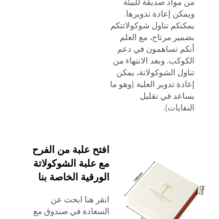
واد صديقة للبيئة
ن إعادة تدويرها.
كم تناول شوكولاتتكم
ر مرتاح، مع العلم
م تساهمون في دعم
كب. وبعد الانتهاء من
ل الشوكولاتة، يمكن
ة تدوير العلبة (وهو ما
عد في تقليل
ايات).
افتح علبة من الفرح
مع علبة الشوكولاتة
الورقية الخاصة بنا
انقر هنا ابحث عن
السعادة في صندوق مع