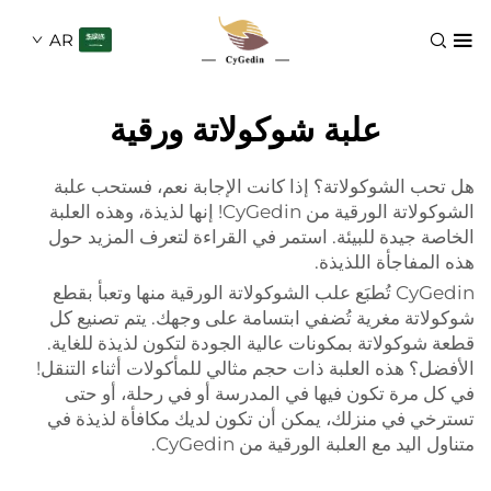
AR
علبة شوكولاتة ورقية
لشوكولاتة؟ إذا كانت الإجابة نعم، فستحب علبة
الشوكولاتة الورقية من CyGedin! إنها لذيذة، وهذه العلبة
يدة للبيئة. استمر في القراءة لتعرف المزيد حول
جأة اللذيذة.
CyGedin تُطبَع علب الشوكولاتة الورقية منها وتعبأ بقطع
 مغرية تُضفي ابتسامة على وجهك. يتم تصنيع كل
لاتة بمكونات عالية الجودة لتكون لذيذة للغاية.
ذه العلبة ذات حجم مثالي للمأكولات أثناء التنقل!
ة تكون فيها في المدرسة أو في رحلة، أو حتى
ي منزلك، يمكن أن تكون لديك مكافأة لذيذة في
 مع العلبة الورقية من CyGedin.