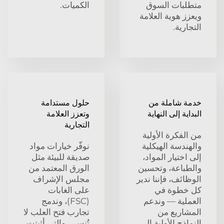
بات السوق
الكميات.
 هوية العلامة
رية.
 شاملة من
حلول مستدامة
ية إلى النهاية
وتعزز العلامة
التجارية
فكرة الأولية
ندسة الهيكلية
نوفّر خيارات مواد
ختيار المواد،
صديقة للبيئة مثل
باعة، وتحسين
الورق المعتمد من
ئف، فإننا ندير
مجلس الإشراف
خطوة في
على الغابات
لية — وندعم
(FSC)، وندمج
اريع من
تجارب فتح العلب لا
ذج الأولية إلى
تُنسى، والتي أثبتت