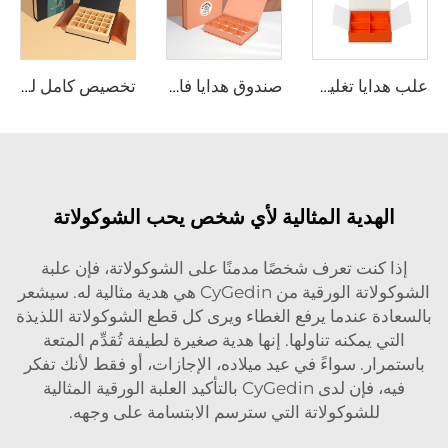
علب هدايا تغليف شوكولاتة وشاي مميزة بالجملة مع أقسام مخصصة مقسمة
صندوق هدايا فارغ من الورق الفاخر برائحة التوت للحلوى والشوكولاتة الخاصة بيوم الميلاد مع تغليف قابل للتخصيص كالปฏأدر
تخصيص كامل لتغليف الحفلات وصناديق الهدايا القابلة للحمل المطبوعة بالكمامات للشوكولاتة
دية المثالية لأي شخص يحب الشوكولاتة
نت تعرف شخصًا مدمنًا على الشوكولاتة، فإن علبة
الشوكولاتة الورقية من CyGedin هي هدية مثالية له. سيشعر
 عندما يرفع الغطاء ويرى كل قطع الشوكولاتة اللذيذة
يمكنه تناولها. إنها هدية صغيرة لطيفة تُقدِّم المتعة
. سواءً في عيد ميلاده، الإجازات، أو فقط لأنك تفكر
فيه، فإن لدى CyGedin بالتأكيد العلبة الورقية المثالية
لشوكولاتة التي سترسم الابتسامة على وجهه.