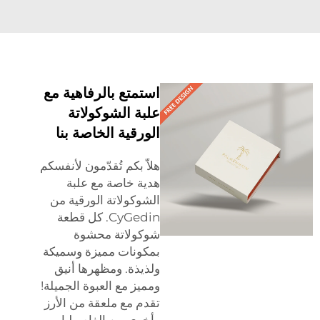
استمتع بالرفاهية مع
علبة الشوكولاتة
الورقية الخاصة بنا
هلاّ بكم تُقدّمون لأنفسكم
هدية خاصة مع علبة
الشوكولاتة الورقية من
CyGedin. كل قطعة
شوكولاتة محشوة
بمكونات مميزة وسميكة
ولذيذة. ومظهرها أنيق
ومميز مع العبوة الجميلة!
تقدم مع ملعقة من الأرز
وأخرى من الفاصوليا