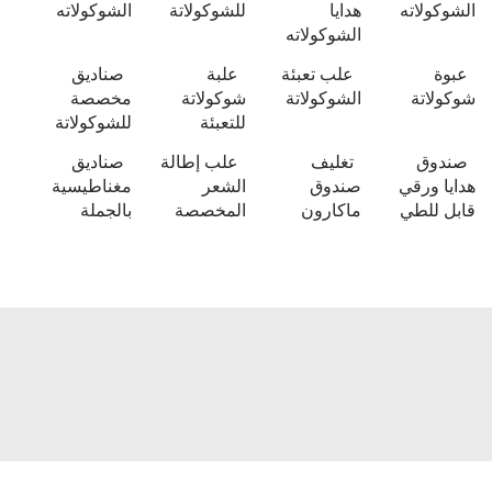
ه
هدايا
للشوكولاتة
الشوكولاته
الشوكولاته
علب تعبئة
علبة
صناديق
الشوكولاتة
شوكولاتة
مخصصة
للتعبئة
للشوكولاتة
تغليف
علب إطالة
صناديق
ي
صندوق
الشعر
مغناطيسية
ي
ماكارون
المخصصة
بالجملة