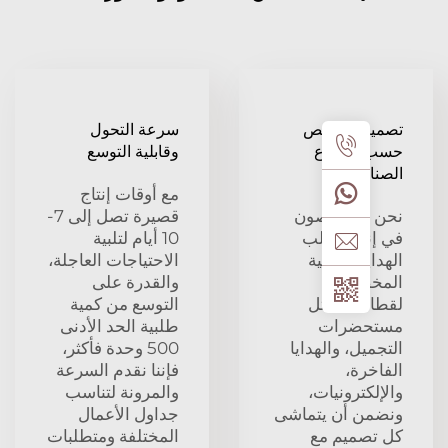
يم مخصص
سرعة التحول
القطاع
وقابلية التوسع
اعي
مع أوقات إنتاج
 متخصصون
قصيرة تصل إلى 7-
نشاء علب
10 أيام لتلبية
يا الورقية
الاحتياجات العاجلة،
خصصة
والقدرة على
عات مثل
التوسع من كمية
حضرات
طلبية الحد الأدنى
يل، والهدايا
500 وحدة فأكثر،
خرة،
فإننا نقدم السرعة
كترونيات،
والمرونة لتناسب
ن أن يتماشى
جداول الأعمال
صميم مع
المختلفة ومتطلبات