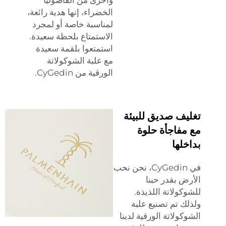
الخضراء، إنها هدية رائعة،
لمناسبة خاصة أو لمجرد
الاستمتاع بلحظة سعيدة.
استمتعوا بلقمة سعيدة
مع علبة الشوكولاتة
الورقية من CyGedin.
يف صديق للبيئة
مفاجأة حلوة
خلها
في CyGedin، نحن نحب
ض بقدر حبنا
كولاتة اللذيذة.
ك تم تصنيع علبة
كولاتة الورقية لدينا