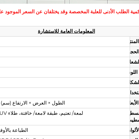
وكمية الطلب الأدنى للعلبة المخصصة وقد يختلفان عن السعر الموجو
المعلومات العامة للاستشارة
لمنتج
لحجم
لشعار
اللون
لشكل
تخدام
الأبعاد
الطول × العرض × الارتفاع (سم)
لسطح
لمعة/ تعتيم، طبقة لامعة/ خافتة، طلاء UV، تثبيت، طبع بالفويل، إلخ
شطيب
ألوان
الطباعة بالأوفست: CMYK، ل