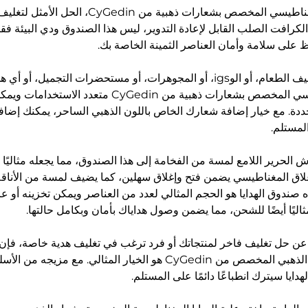
تُقدّم صندوق الهدايا المغناطيسي المخصص بشعارات ذهب
لكرافت الصلب القابل لإعادة التدوير، ليس هذا الصندوق ودي البيئة فقط 
على سلامة وأمان العناصر الثمينة الخاصة بك.
سواء كنت تبحث عن تغليف الطعام، أو الوigs، أو المجوهرات، أو مستحضرات الت
صندوق الهدايا المغناطيسي المخصص بشعارات ذهبية من Gedin
ددة. مع خيار إضافة شعارك الخاص باللون الذهبي الساحر، يمكنك إ
ش الحرير اللامع لمسة من الفخامة إلى هذا الصندوق، مما يجعله مثاليًا 
غلاق المغناطيسي يضمن فتح وإغلاق سهلين، كما يضيف لمسة من الأناقة
ه صندوق الهدايا هو الحجم المثالي لعدد من العناصر ويمكن تخزينه أو عر
اليًا أيضًا للشحن، مما يضمن وصول هداياك بأمان وبكامل حالتها.
 حل تغليف فاخر لمنتجاتك أو فرد ترغب في تغليف هدية خاصة، فإن ص
المغناطيسي ذو الشعار الذهبي المخصص من CyGedin هو الخيار المثالي. 
ايا سيترك انطباعًا دائمًا على المستلم.