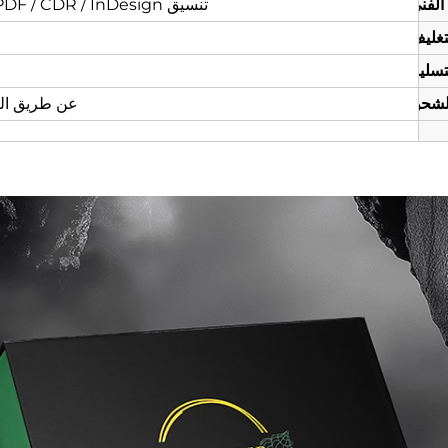
الفني
تنسيق AI / PDF / CDR / InDesign للتصميم المخصص
تغليف
تسليم
لشحن
عن طريق الج