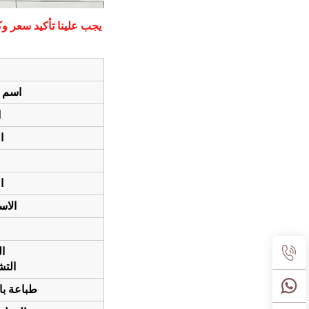
يجب علينا تأكيد سعر 
اسم ا
ا
ا
ا
الاس
ا
الت
طباعة بال