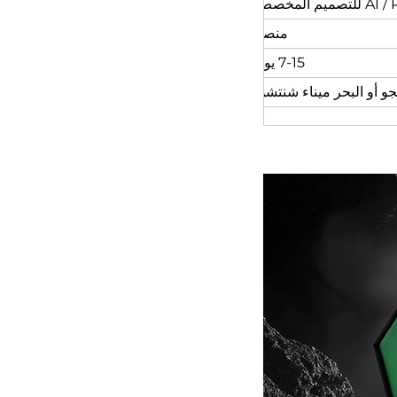
منصة
7-15 يوم
و أو البحر ميناء شنتشن