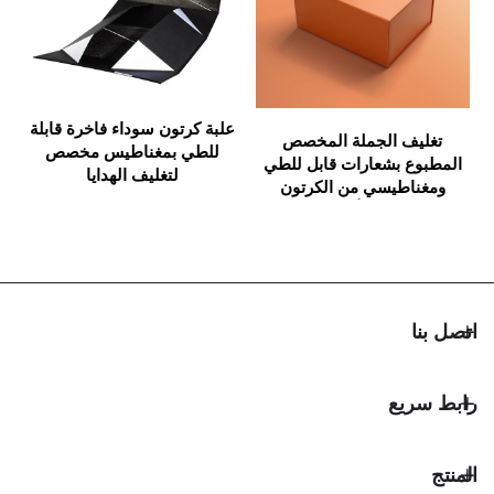
علبة هدايا ف
علبة كرتون سوداء فاخرة قابلة
ف الجملة المخصص
مقفلة بالمغ
للطي بمغناطيس مخصص
 بشعارات قابل للطي
المقوى الما
لتغليف الهدايا
اطيسي من الكرتون
بشعار عالي
 اليد وأكياس الهدايا
يع