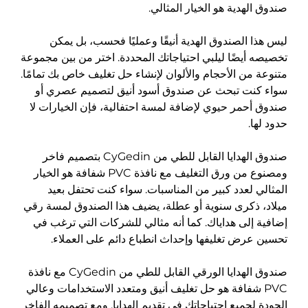
لهدية هو الخيار المثالي.
 الصندوق الهدية أنيقًا وعمليًا فحسب، بل يمكن
أيضًا ليلبي احتياجاتك المحددة. اختر من بين مجموعة
من الأحجام والألوان لإنشاء حل تغليف خاص بك تمامًا.
نت تبحث عن صندوق أسود أنيق لتصميم عصري أو
حمر حيوي لإضافة لمسة احتفالية، فإن الخيارات لا
ا.
صندوق الهدايا القابل للطي من CyGedin بتصميم فاخر
ومصنوع من ورق التغليف مع نافذة PVC شفافة هو الخيار
 لعدد كبير من المناسبات. سواء كنت تحتفل بعيد
 ذكرى سنوية أو عطلة، يضيف هذا الصندوق لمسة رقي
إلى هداياك. كما أنه مثالي للشركات التي ترغب في
رض تغليفها وإحداث انطباع دائم على العملاء.
صندوق الهدايا الورقي القابل للطي من CyGedin مع نافذة
P شفافة هو حل تغليف أنيق ومتعدد الاستخدامات وعالي
لجميع احتياجاتك في تقديم الهدايا. ومع تصميمه الفاخر