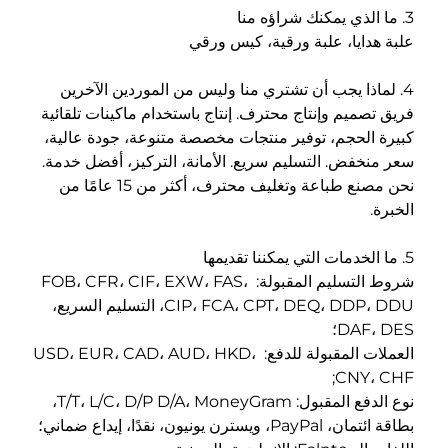
دايا، علبة ورقية، كيس ورقي 
فريق تصميم وإنتاج محترف. إنتاج باستخدام ماكينات تلقائية 
كبيرة الحجم، توفير منتجات مخصصة متنوعة، جودة عالية، 
سعر منخفض. التسليم سريع. الأمانة، التركيز، أفضل خدمة. 
نحن مصنع طباعة وتغليف محترف، أكثر من 15 عامًا من 
 
شروط التسليم المقبولة: FOB، CFR، CIF، EXW، FAS، 
CIP، FCA، CPT، DEQ، DDP، DDU، التسليم السريع، 
DA؛ 
العملات المقبولة للدفع: USD، EUR، CAD، AUD، HKD، 
CNY، 
نوع الدفع المقبول: T/T، L/C، D/P D/A، MoneyGram، 
ترن يونيون، نقدًا، إيداع ضماني؛ 