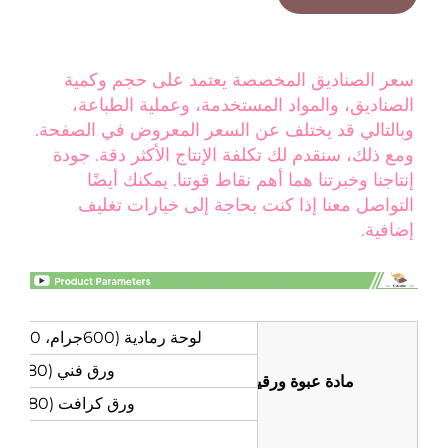
سعر الصناديق المخصصة يعتمد على حجم وكمية 
الصناديق، والمواد المستخدمة، وعملية الطباعة، 
وبالتالي قد يختلف عن السعر المعروض في الصفحة. 
ومع ذلك، سنقدم لك تكلفة الإنتاج الأكثر دقة. جودة 
إنتاجنا وخبرتنا هما أهم نقاط قوتنا. يمكنك أيضًا 
التواصل معنا إذا كنت بحاجة إلى خيارات تغليف 
. 
لوحة رمادية (600جرام، 800جرام، 1000جرام، 1200جرام، 1400جرام، 1500جرام، 1800جرام)
ورق فني (80جرام، 105جرام، 128جرام، 157جرام، 200جرام، 250جرام، 300جرام)
مادة عبوة ورقية
ورق كرافت (80جرام، 100جرام، 120جرام، 150جرام، 180جرام، 200جرام، 250جرام)