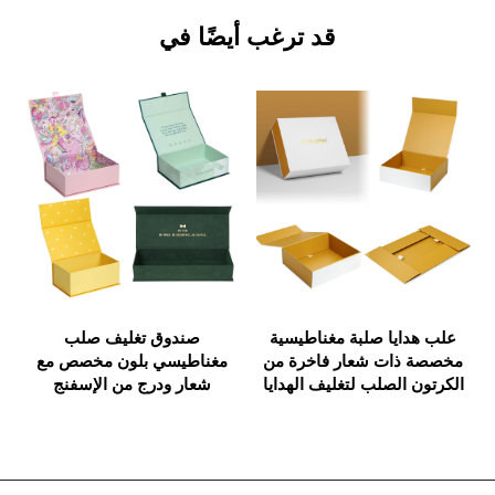
قد ترغب أيضًا في
ايا صلبة مغناطيسية
صندوق تغليف صلب
بطاقات ذكي
ذات شعار فاخرة من
مغناطيسي بلون مخصص مع
مغناطيسية 
 الصلب لتغليف الهدايا
شعار ودرج من الإسفنج
بطاقات هداي
الكريسماس والتجميل
والبلاستيك EVA
تغليف، علبة
مع شريط
إس