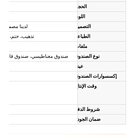
الحجم
اللون
التصميم
لدينا مصممين محترفين داخلي
الطباعة
تذهيب، ختم، تنصيت، طباعة ي
ملفات
نوع الصندوق
صندوق مغناطيسي، صندوق قابل للطي، صندوق
عينة
عينات حسب ال
سسوارات الصندوق
وقت الإنتاج
شروط الدفع
ضمان الجودة
سنقوم 