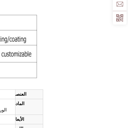
العنصر:
المادة:
الور
الأبعاد: