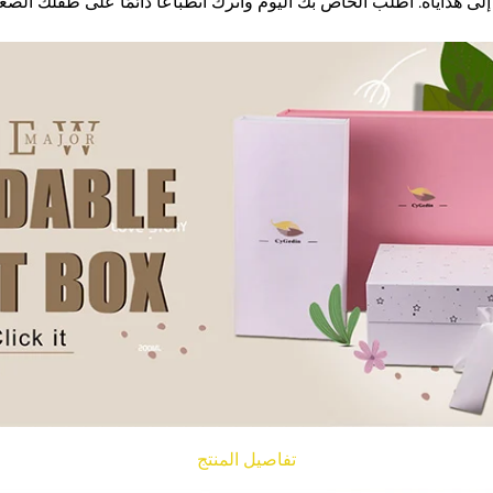
لى هداياه. اطلب الخاص بك اليوم واترك انطباعًا دائمًا على طفلك الصغي
تفاصيل المنتج