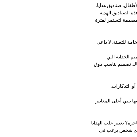
ال. صناديق هدايا.
ه الصناديق الهدية
مصممة لتستمر لفترة
مة للتعبئة. لا داعي
م الجذابة التي
ناك تصميم يناسب ذوق
و التذكارات.
ن أنها تلبي أعلى المعايير.
خرة؟ تعتبر علب الهدايا
 مغناطيسي فاخر من CyGedin خيارًا مثاليًا لأي شخص يرغب في