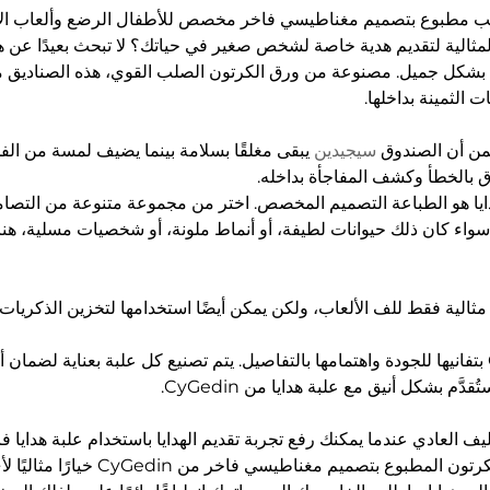
 مطبوع بتصميم مغناطيسي فاخر مخصص للأطفال الرضع وألعاب الأطف
ثالية لتقديم هدية خاصة لشخص صغير في حياتك؟ لا تبحث بعيدًا عن هذ
 بشكل جميل. مصنوعة من ورق الكرتون الصلب القوي، هذه الصناديق 
الثمينة بداخلها.
من أن الصندوق
سيجيدين
يبقى مغلقًا بسلامة بينما يضيف لمسة من الفخا
 بالخطأ وكشف المفاجأة بداخله.
دايا هو الطباعة التصميم المخصص. اختر من مجموعة متنوعة من التصامي
سواء كان ذلك حيوانات لطيفة، أو أنماط ملونة، أو شخصيات مسلية، ه
 مثالية فقط للف الألعاب، ولكن يمكن أيضًا استخدامها لتخزين الذكريات أ
تُعرف علامة CyGedin بتفانيها للجودة واهتمامها بالتفاصيل. يتم تصنيع كل علبة بعناية لضما
َّم بشكل أنيق مع علبة هدايا من CyGedin.
يف العادي عندما يمكنك رفع تجربة تقديم الهدايا باستخدام علبة هدايا فا
الصلبة المصنوعة من الكرتون المطبوع بتصميم