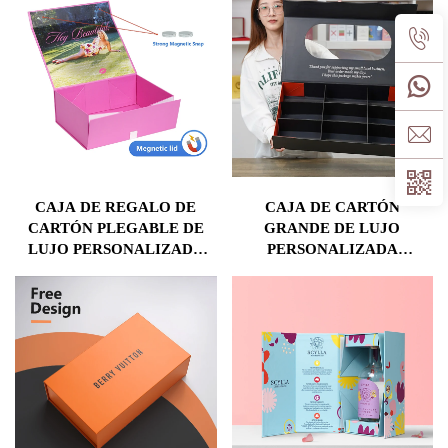
ENVASE DE PAPEL
REGALO DE LUJO PARA
BODAS
CAJA DE REGALO DE
CAJA DE CARTÓN
CARTÓN PLEGABLE DE
GRANDE DE LUJO
LUJO PERSONALIZADA
PERSONALIZADA
CON CIERRE MAGNÉTICO
PLEGABLE CON CAJA DE
EMPAQUETADO RÍGIDO
CARTÓN MAGNÉTICA
COLAPSABLE PARA
CON VENTANA
CALCETINES CON
LAMADO MATE