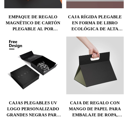
EMPAQUE DE REGALO
CAJA RÍGIDA PLEGABLE
MAGNÉTICO DE CARTÓN
EN FORMA DE LIBRO
PLEGABLE AL POR
ECOLÓGICA DE ALTA
MAYOR CON LOGO
GAMA CON
PERSONALIZADO
RECUBRIMIENTO MATE Y
IMPRESO EN CINTA Y
GRABADO MAGNÉTICO
PAPEL RECUBIERTO
PARA EMBALAJE DE
REGALOS DE VINO Y
VELAS
CAJAS PLEGABLES UV
CAJA DE REGALO CON
LOGO PERSONALIZADO
MANGO DE PAPEL PARA
GRANDES NEGRAS PARA
EMBALAJE DE ROPA,
EMBALAJE DE REGALOS
ZAPATOS Y EQUIPAJE
PLEGABLES PARA
PLEGABLE