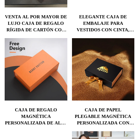
VENTA AL POR MAYOR DE
ELEGANTE CAJA DE
LUJO CAJA DE REGALO
EMBALAJE PARA
RÍGIDA DE CARTÓN CON
VESTIDOS CON CINTA,
CIERRE MAGNÉTICO
LOGO PERSONALIZADO
DISEÑO PLEGABLE
CAJA PLEGABLE MORADA
DESMONTABLE EMPAQUE
DE CARTÓN CON CIERRE
PARA CALCETINES
MAGNÉTICO CAJA DE
CHAQUETA/VESTIDO
REGALO CON LOGO EN
FOIL
CAJA DE REGALO
CAJA DE PAPEL
MAGNÉTICA
PLEGABLE MAGNÉTICA
PERSONALIZADA DE ALTA
PERSONALIZADA CON
CALIDAD PLEGABLE
CARTÓN RÍGIDO NEGRO
BOLSO/MOCHILA/CARTERA
Y LISTÓN CAJA DE