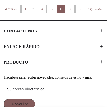
SUDADERAS CON
PERSONALIZADO CON
...
Anterior
CAPUCHA, ROPA Y
1
4
5
6
CIERRE MAGNÉTICO
7
8
Siguiente
MARCAS DE
INDUMENTARIA
CONTÁCTENOS
ENLACE RÁPIDO
PRODUCTO
Inscríbete para recibir novedades, consejos de estilo y más.
Su correo electrónico
Subscribe