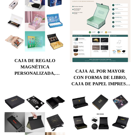
CAJA DE REGALO
MAGNÉTICA
CAJA AL POR MAYOR
PERSONALIZADA,
CON FORMA DE LIBRO,
EMPAQUE RÍGIDO
CAJA DE PAPEL IMPRESA
MULTIFUNCIONAL CON
DE LUJO PERSONALIZADA
IMPRESIÓN
PARA REGALOS, CAJA
PERSONALIZADA Y
RÍGIDA CON CIERRE
FORRO DE ESPUMA PARA
MAGNÉTICO PARA
COSMÉTICOS,
EMPAQUE DE CAJAS DE
PRODUCTOS DE BELLEZA
PAPEL
Y REGALOS