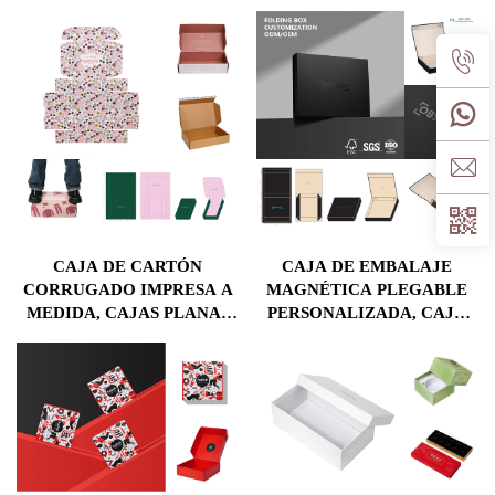
RÍGIDO APTO PARA
MAGNÉTICA CON
ALIMENTOS CON
VENTANA PARA
SEPARADORES, IDEAL
EMBALAJE COSMÉTICO
PARA CHOCOLATES,
MACARONS Y
CARAMELOS
CAJA DE CARTÓN
CAJA DE EMBALAJE
CORRUGADO IMPRESA A
MAGNÉTICA PLEGABLE
MEDIDA, CAJAS PLANAS
PERSONALIZADA, CAJA
PARA ENVÍO, SOBRE
DE REGALO CON
PREMIUM DE CARTÓN
LOGOTIPO IMPRESO EN
CORRUGADO, CAJA DE
UV, ESTAMPADO EN
REGALO RÍGIDA DE
DORADO, RELIEVE Y
PAPEL DURO Y EMBALAJE
LAMINADO MATE
PARA ROPA