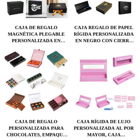
CAJA DE REGALO
CAJA REGALO DE PAPEL
MAGNÉTICA PLEGABLE
RÍGIDA PERSONALIZADA
PERSONALIZADA EN
EN NEGRO CON CIERRE
NEGRO, EMPAQUE
MAGNÉTICO, INSERTO DE
RÍGIDO PLEGABLE CON
ESPUMA PERSONALIZADO
LOGOTIPO EN DORADO
E IMPRESIÓN DE
(HOT STAMPING) PARA
LOGOTIPO PARA
MARCAS DE MODA,
COSMÉTICOS Y
COSMÉTICOS Y LUJO
PERFUMES
CAJA DE REGALO
CAJA RÍGIDA DE LUJO
PERSONALIZADA PARA
PERSONALIZADA AL POR
CHOCOLATES, EMPAQUE
MAYOR, CAJA