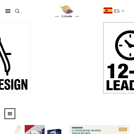
ES
Productos
Página De Inicio
Productos