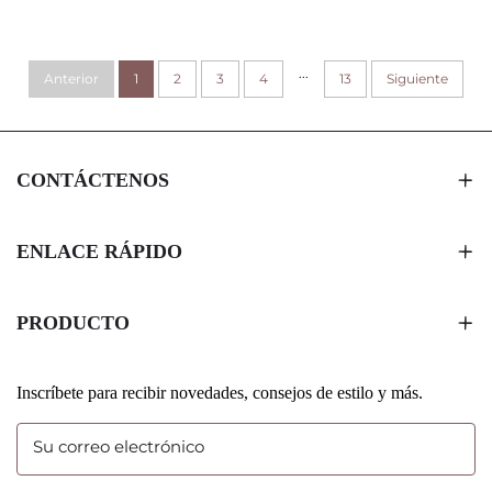
PLEGABLE, CAJA
MAGNÉTICA PLEGABLE
MAGNÉTICA PLEGABLE
CON DISEÑO E IMPRESIÓN
CON INSERTO DE SEDA DE
PERSONALIZADOS
...
Anterior
PAPEL, PLÁSTICO Y
1
2
3
4
13
Siguiente
ESPONJA
CONTÁCTENOS
ENLACE RÁPIDO
PRODUCTO
Inscríbete para recibir novedades, consejos de estilo y más.
Su correo electrónico