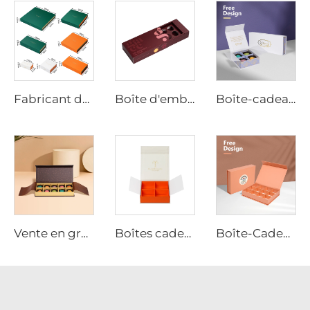
Fabricant de Boîtes à Chocolat, Boîte-Cadeau d'Emballage de Chocolat en Plusieurs Tailles avec Fermeture Magnétique en Carton pour Emballage Alimentaire
Boîte d'emballage de chocolat personnalisée avec fentes, papier enduit, partitions ajustables, conception amortissante, commande en vrac
Boîte-cadeau de chocolat de luxe personnalisée pour célébration et Saint-Valentin avec séparateurs et papier cadeau
Vente en gros de boîtes d'emballage de chocolat avec fermeture magnétique et logo personnalisé avec gaine
Boîtes cadeaux premium en gros pour emballage de chocolat et de thé avec séparateurs personnalisés
Boîte-Cadeau Vide en Papier Luxe pour Fraise, Bonbon Sucré, Chocolat Noël, Papier pour Chocolat, Calendrier de l'Avent Sur Mesure