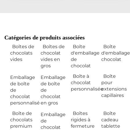
Catégories de produits associées
Boîtes de
Boîtes de
Boîte
Boîte
chocolats
chocolat
d'emballage
d'emballage
vides
vides en
de
chocolat
gros
chocolat
Boîte à
Boîte
Emballage
Emballage
chocolat
pour
de boîte
de boîte
personnalisée
extensions
de
de
capillaires
chocolat
chocolat
personnalisé
en gros
Boîte de
Boîtes
Boîte
Emballage
chocolats
rigides à
cadeau
de
premium
fermeture
tablette
chocolat