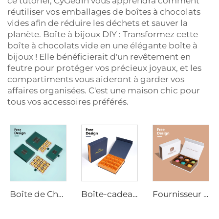
ce tutoriel, CyGedin vous apprendra comment
réutiliser vos emballages de boîtes à chocolats
vides afin de réduire les déchets et sauver la
planète. Boîte à bijoux DIY : Transformez cette
boîte à chocolats vide en une élégante boîte à
bijoux ! Elle bénéficierait d'un revêtement en
feutre pour protéger vos précieux joyaux, et les
compartiments vous aideront à garder vos
affaires organisées. C'est une maison chic pour
tous vos accessoires préférés.
Boîte de Chocolat, emballage de Barres de Chocolat de Luxe, boîtes de Chocolat vides avec Diviseurs pour Cadeau de Noël
Boîte-cadeau en chocolat avec fermeture magnétique, emballage de luxe personnalisé pour les chocolats, kraft/papier avec impression de logo en hot foil
Fournisseur de boîtes à chocolat de luxe à aimant - Conception recyclable et personnalisée pour le détail, les cadeaux d'entreprise et l'image de marque