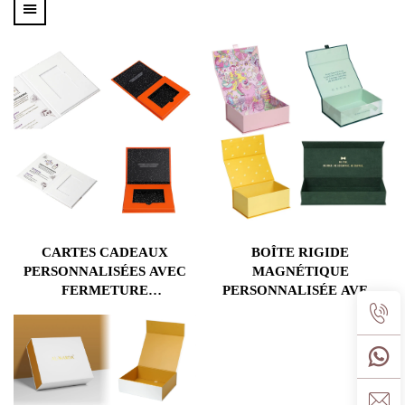
CARTES CADEAUX
BOÎTE RIGIDE
PERSONNALISÉES AVEC
MAGNÉTIQUE
FERMETURE
PERSONNALISÉE AVEC
MAGNÉTIQUE, CARTES
LOGO EN COULEUR ET
INTELLIGENTES, CARTES
PLATEAU EN MOUSSE EVA
DE COLLECTION,
EMBALLAGE, COFFRET-
CADEAU AVEC INSERT EN
ÉPONGE