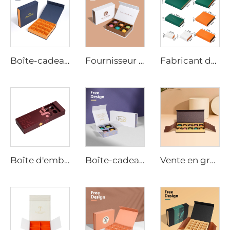
Boîte-cadeau en chocolat avec fermeture magnétique, emballage de luxe personnalisé pour les chocolats, kraft/papier avec impression de logo en hot foil
Fournisseur de boîtes à chocolat de luxe à aimant - Conception recyclable et personnalisée pour le détail, les cadeaux d'entreprise et l'image de marque
Fabricant de Boîtes à Chocolat, Boîte-Cadeau d'Emballage de Chocolat en Plusieurs Tailles avec Fermeture Magnétique en Carton pour Emballage Alimentaire
Boîte d'emballage de chocolat personnalisée avec fentes, papier enduit, partitions ajustables, conception amortissante, commande en vrac
Boîte-cadeau de chocolat de luxe personnalisée pour célébration et Saint-Valentin avec séparateurs et papier cadeau
Vente en gros de boîtes d'emballage de chocolat avec fermeture magnétique et logo personnalisé avec gaine