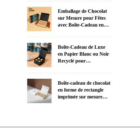
pour Chocolat,
Calendrier de l'Avent
Emballage de Chocolat
Sur Mesure
sur Mesure pour Fêtes
avec Boîte-Cadeau en
Papier et Manches
Imprimées
Boîte-Cadeau de Luxe
en Papier Blanc ou Noir
Recyclé pour
l'Emballage de Chocolat
avec Votre Logo
Boîte-cadeau de chocolat
en forme de rectangle
imprimée sur mesure
pour Noël, fourniture
directe d'usine. Carton
avec revêtement UV et
vernissage par
tamponnage.