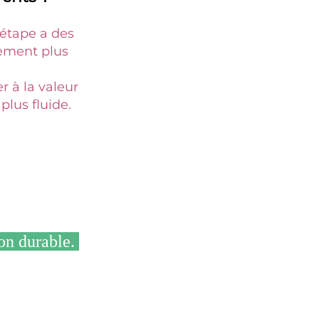
étape a des 
ement plus 
 à la valeur 
lus fluide. 
on durable. 
 