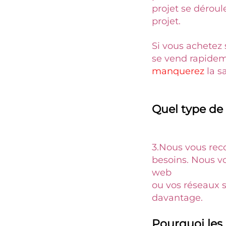
projet se déroul
projet. 
Si vous achetez 
manquerez 
la s
Quel type de b
3.
Nous vous reco
besoins. Nous vo
web 
ou vos réseaux s
davantage. 
Pourquoi les d