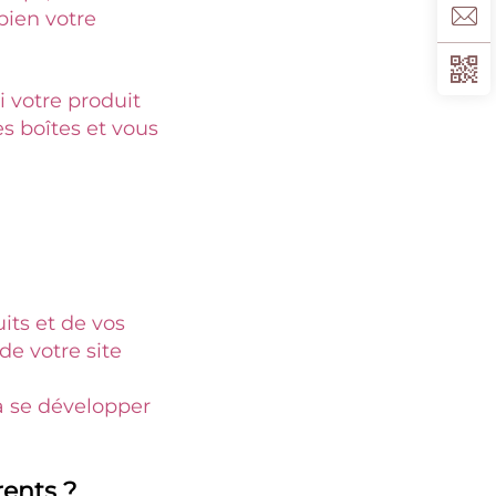
ien votre 
 votre produit 
se vend rapidement, il vous faudra plus de temps pour racheter des boîtes et vous 
ts et de vos 
e votre site 
à se développer 
rents ? 