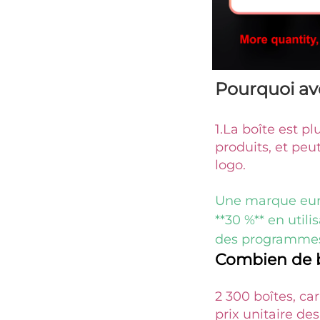
Pourquoi av
1.
La boîte est p
produits, et peu
logo. 
Une marque euro
**30 %** en util
des programmes 
Combien de bo
2 300 boîtes, car
prix unitaire de