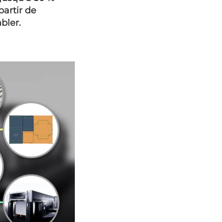
partir de
bler.