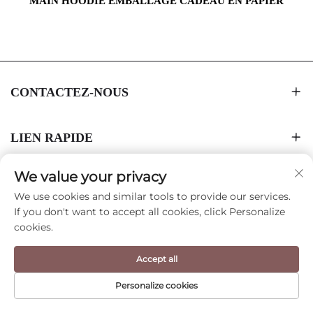
MAIN HOODIE EMBALLAGE CADEAU EN PAPIER
CONTACTEZ-NOUS
LIEN RAPIDE
We value your privacy
PRODUIT
We use cookies and similar tools to provide our services.
If you don't want to accept all cookies, click Personalize
cookies.
Inscrivez-vous pour être informé des nouveaux lancements,
conseils de style et plus encore.
Accept all
Votre courriel
Personalize cookies
PAGE D'ACCUEIL
PRODUCT