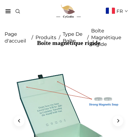
FR
Boîte
Page
Type De
/
Produits
/
/
Magnétique
d'accueil
Boîte
Boîte magnétique rigide
Rigide