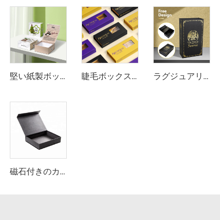
堅い紙製ボックス 磁気パッケージ ギフトボックス おもちゃ/ニット人形/手作りDIY展示用
睫毛ボックス 空箱 ユニークなまつげパッケージ カスタムロゴ入り 豪華なまつげ用紙パッケージ 磁石付きボックス PVC窓付き
ラグジュアリー磁石付きワインボックス カスタムロゴサイズ 堅い硬質紙製 磁気閉鎖式パッケージボックス インサート付き ウイスキー・シャンパン用
磁石付きのカラフルなカスタムボックス ギフトボックス パッケージ 紙製 磁石式閉じ方 コスメ用箱 帯磁気 カードボード製 堅牢 化粧箱