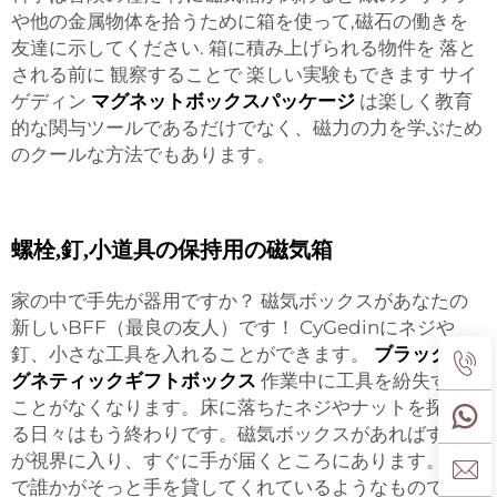
や他の金属物体を拾うために箱を使って,磁石の働きを
友達に示してください. 箱に積み上げられる物件を 落と
される前に 観察することで 楽しい実験もできます サイ
ゲディン
マグネットボックスパッケージ
は楽しく教育
的な関与ツールであるだけでなく、磁力の力を学ぶため
のクールな方法でもあります。
螺栓,釘,小道具の保持用の磁気箱
家の中で手先が器用ですか？ 磁気ボックスがあなたの
新しいBFF（最良の友人）です！ CyGedinにネジや
釘、小さな工具を入れることができます。
ブラックマ
グネティックギフトボックス
作業中に工具を紛失する
ことがなくなります。床に落ちたネジやナットを探し回
る日々はもう終わりです。磁気ボックスがあればすべて
が視界に入り、すぐに手が届くところにあります。まる
で誰かがそっと手を貸してくれているようなものです。