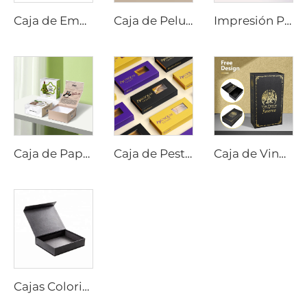
Caja de Embalaje de Esmalte de Uñas de Lujo con Inserción de Velboa Eva y Cierre Magnético de Regalo con Logotipo en Oro
Caja de Pelucas de Lujo con Logotipo Personalizado, Tamaño para Extensiones de Cabello, Caja de Cartón con Cierre Magnético para Pelucas con Listón
Impresión Personalizada en Caja de Papel Dorado Foil con Cierre Magnético para Embalaje de Regalo de Cartón
Caja de Papel de Cartón Rígido con Embalaje Magnético. Caja de Regalo para Juguetes/Muñecas Tejidas/Mostrador de Manualidades DIY
Caja de Pestañas Vacía. Paquete Único de Pestañas con Logotipo Personalizado. Lujo en Envoltorio de Papel para Pestañas con Caja Magnética y Ventana de PVC
Caja de Vino de Lujo con Logotipo Personalizado. Tamaño Rígido de Cartón Duro con Cierre Magnético. Caja de Embalaje con Insert para Whiskey o Champagne
Cajas Coloridas Personalizadas Con Tapa Magnética Envase De Papel Caja De Regalo Cierre Magnético Caja Cosmética De Cartón Rígido