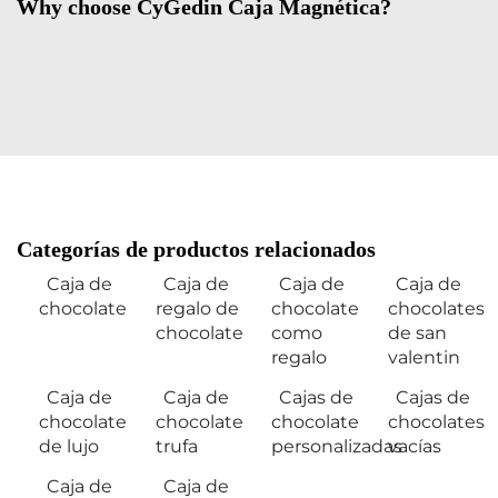
Why choose CyGedin Caja Magnética?
Categorías de productos relacionados
Caja de
Caja de
Caja de
Caja de
chocolate
regalo de
chocolate
chocolates
chocolate
como
de san
regalo
valentin
Caja de
Caja de
Cajas de
Cajas de
chocolate
chocolate
chocolate
chocolates
de lujo
trufa
personalizadas
vacías
Caja de
Caja de