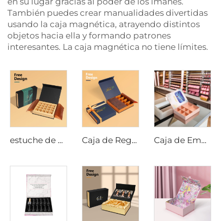
en su lugar gracias al poder de los imanes.
También puedes crear manualidades divertidas
usando la caja magnética, atrayendo distintos
objetos hacia ella y formando patrones
interesantes. La caja magnética no tiene límites.
estuche de Regalo Magnético de 20 Piezas para Chocolates con Color Personalizado, Embalaje Promocional para el Día de San Valentín
Caja de Regalo de Empaque de Lujo de Chocolate Personalizable con Cierre Magnético con Lazo Satén Papel de Cera para Chocolate
Caja de Embalaje para Tabletas de Chocolate con Logotipo Personalizado con Cierre Magnético, Inserción Corrugada, Impresión en Relieve y Papel Recubierto para Pedidos a Granel