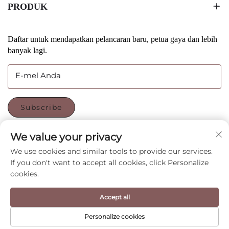
PRODUK
Daftar untuk mendapatkan pelancaran baru, petua gaya dan lebih
banyak lagi.
E-mel Anda
Subscribe
We value your privacy
IKUTI KAMI
We use cookies and similar tools to provide our services.
If you don't want to accept all cookies, click Personalize
cookies.
Copyright © Shenzhen CyGedin Package Ltd All Rights
Reserved -
Dasar Privasi
-
Blog
Accept all
Personalize cookies