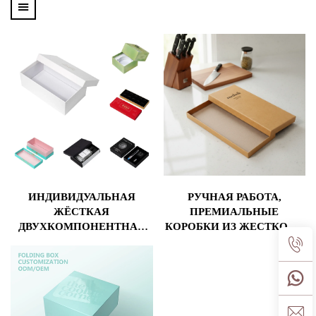
ИНДИВИДУАЛЬНАЯ
РУЧНАЯ РАБОТА,
ЖЁСТКАЯ
ПРЕМИАЛЬНЫЕ
ДВУХКОМПОНЕНТНАЯ
КОРОБКИ ИЗ ЖЕСТКОГО
ПОДАРОЧНАЯ КОРОБКА
КРАФТ-КАРТОНА
ПРЕМИУМ-КЛАССА С
ТОЛЩИНОЙ 2 ММ,
КРЫШКОЙ И
ИНДИВИДУАЛЬНЫЙ
ОСНОВАНИЕМ И
СТИЛЬНЫЙ
ВСТАВКОЙ ДЛЯ
УПАКОВОЧНЫЙ
УПАКОВКИ КОСМЕТИКИ
КОМПЛЕКТ ДЛЯ НОЖЕЙ