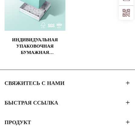
ДЛЯ КУХОННОГО
ИСПОЛЬЗОВАНИЯ
ИНДИВИДУАЛЬНАЯ
УПАКОВОЧНАЯ
БУМАЖНАЯ
ПОДАРОЧНАЯ КОРОБКА
С ПОЛНОЙ ПЕЧАТЬЮ,
СКЛАДНАЯ С КРЫШКОЙ
И ДНОМ, ПЛОСКАЯ
СВЯЖИТЕСЬ С НАМИ
УПАКОВКА, СКЛАДНАЯ
КОРОБКА
БЫСТРАЯ ССЫЛКА
ПРОДУКТ