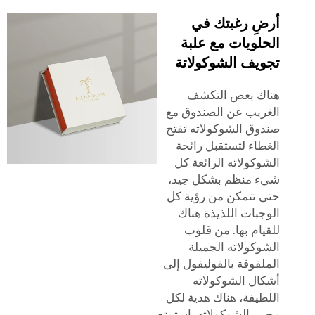
ِ رغبتك في
لويات مع علبة
يف الشوكولاتة
ك بعض التكشف
ريب عن الصندوق مع
وق الشوكولاته تفتح
اء لتستقبل رائحة
كولاته الرائعة كل
 منظم بشكل جيد،
 تتمكن من رؤية كل
بات اللذيذة هناك
ام بها. من قلوب
كولاته الجميلة
فوفة بالفوليفول إلى
ال الشوكولاته
يفة، هناك هدية لكل
 الشوكولاته. استمتع