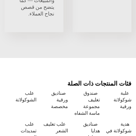
والمبيعات — كما
يتضح من قصص
نجاح العملاء.
منتجات ذات الصلة
صندوق
صناديق
علب
تغليف
ورقية
الشوكولاتة
مجموعة
مخصصة
ماسة الشفاه
صناديق
علب تغليف
علب
 في
هدايا
الشعر
تمديدات