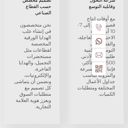
 التحول
تصميم مخصص
ية التوسع
حسب القطاع
الصناعي
وقات إنتاج
قصيرة تصل إلى 7-
نحن متخصصون
أيام لتلبية
في إنشاء علب
ياجات العاجلة،
الهدايا الورقية
درة على
المخصصة
سع من كمية
لقطاعات مثل
ة الحد الأدنى
مستحضرات
500 وحدة فأكثر،
التجميل، والهدايا
ا نقدم السرعة
الفاخرة،
رونة لتناسب
والإلكترونيات،
ل الأعمال
ونضمن أن يتماشى
تلفة ومتطلبات
كل تصميم مع
يات.
متطلبات السوق
ويعزز هوية العلامة
التجارية.