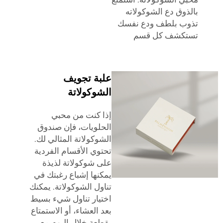
وق دع الشوكولاته
ب بلطف ودع نفسك
كشف كل قسم
علبة تجويف
الشوكولاتة
إذا كنت من محبي
الحلويات، فإن صندوق
الشوكولاتة المثالي لك.
تحتوي الأقسام الفردية
على شوكولاتة لذيذة
يمكنها إشباع رغبتك في
تناول الشوكولاتة. يمكنك
اختيار تناول شيء بسيط
بعد العشاء، أو الاستمتاع
بقطعة خلال اليوم مع