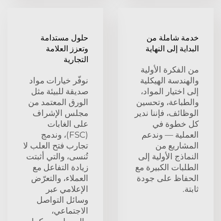
 شاملة من
حلول مستدامة
ية إلى النهاية
وتعزز العلامة
التجارية
فكرة الأولية
ندسة الهيكلية
نوفّر خيارات مواد
ختيار المواد،
صديقة للبيئة مثل
باعة، وتحسين
الورق المعتمد من
ئف، فإننا ندير
مجلس الإشراف
خطوة في
على الغابات
لية — وندعم
(FSC)، وندمج
اريع من
تجارب فتح العلب لا
ذج الأولية إلى
تُنسى، والتي أثبتت
بات الكبيرة مع
زيادة التفاعل مع
اظ على جودة
العملاء، والتعرّض
الإعلامي عبر
وسائل التواصل
الاجتماعي،