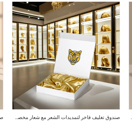
ة مغناطيسية هدية مع شريط إغلاق مغناطيسي
صندوق تغليف فاخر لتمديدات الشعر مع شعار مخصص مقاس إغلاق مغناطيسي صندوق هدايا ورق مغناطيسي مع حرير ساتان