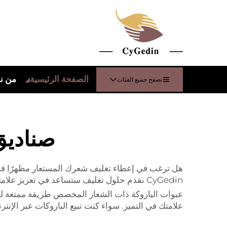
الصفحة الرئيسية
من ن
تصفح جميع الفئات
صناديق
CyGedin نقدم حلول تغليف ستساعد في تعزيز علامتك التجارية وجعل شعرك المستعار يلفت الانتباه.
عبوات الباروكة ذات الشعار المخصص طريقة ممتعة لجعل 
علامتك في التميز. سواء كنت تبيع الباروكات عبر الإنتر