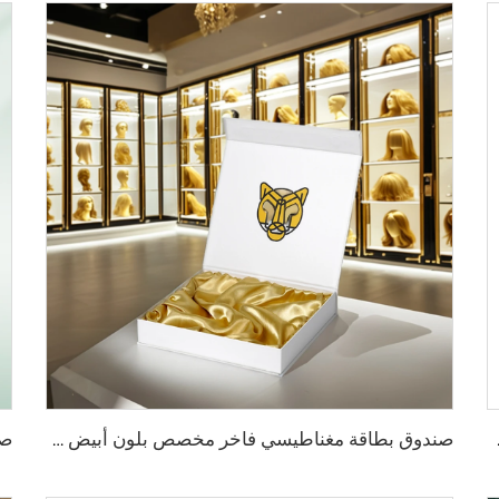
دوق شحن الهدايا
صندوق بطاقة مغناطيسي فاخر مخصص بلون أبيض مع طباعة بالذهب للاستخدام في تغليف الهدايا مع حرير للإكسسوارات التجميلية والباروكة