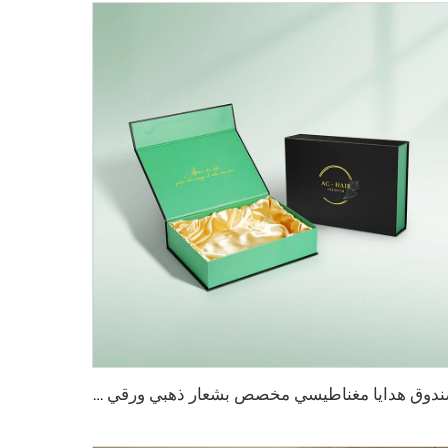
صندوق هدايا مغناطيسي مخصص بشعار ذهبي ورقي صلب مستدام من الكرافت لإعادة التدوير لتغليف الطعام والباروكة والمجوهرات والتجميل قماش حريري مات