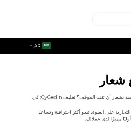
AR
 شعار
هل ترغب في إعطاء تغليف شعرك المستعار مظهرًا فريدًا وإبراز علامتك التجارية؟ هل يمكن لصناديق شعر مستعار مخصصة بشعار أن تنقذ الموقف؟ تغليف CyGedin: في
جارية على العبوة، تبدو أكثر احترافية وتساعد
يًا مميزًا لدى عملائك.