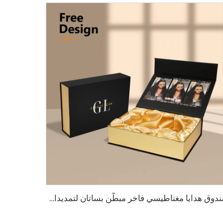
صندوق هدايا مغناطيسي فاخر مبطّن بساتان لتمديدات الشعر مع طبقة حماية UV ونقش ثلاثي الأبعاد للوigs، تمديدات الشعر، كريم الوجه، بودرة فضفاضة