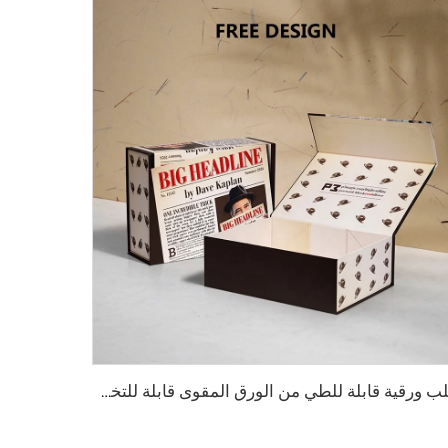
علب ورقية قابلة للطي من الورق المقوى قابلة للتخصيص بمغناطيس غطاء مستخدم لحزم مستحضرات التجميل والملابس والمجوهرات بلامينات ماتي مع عينة مجانية