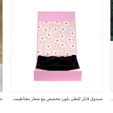
خصص من الورق المُعاد تدويره بسمك 2 ملم مع شعار ذهبي ولمسة مات مع إغلاق مغناطيسي لتعبئة مستحضرات التجميل والأطعمة المستخدمة في صناعة مستلزمات الشعر
صندوق قابل للطي بلون مخصص مع شعار مغناطيسي وردي اللون بسمك 2 مم مصنوع من الكرتون مع طباعة CMYK لتعبئة مستحضرات التجميل أو الوigs مع قماش حريري