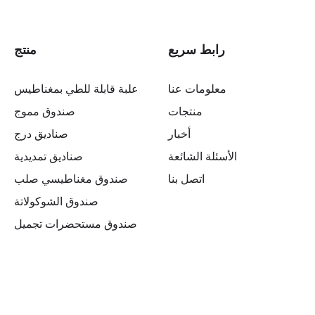
رابط سريع
منتج
معلومات عنا
علبة قابلة للطي بمغناطيس
منتجات
صندوق مموج
أخبار
صناديق درج
الأسئلة الشائعة
صناديق تمديدية
اتصل بنا
صندوق مغناطيسي صلب
صندوق الشوكولاتة
صندوق مستحضرات تجميل