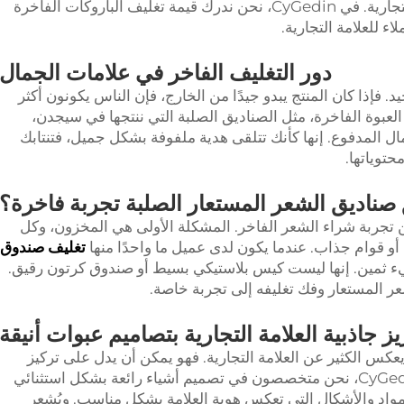
أيضًا شعورًا بالفخامة يمكن أن يميز العلامة التجارية. في CyGedin، نحن ندرك قيمة تغليف الباروكات الفاخرة
 للعلامة التجارية.
دور التغليف الفاخر في علامات الجمال
. فإذا كان المنتج يبدو جيدًا من الخارج، فإن الناس يكونون أكثر
عدّ العبوة الفاخرة، مثل الصناديق الصلبة التي ننتجها في سيجدن،
مال المدفوع. إنها كأنك تتلقى هدية ملفوفة بشكل جميل، فتنتابك
توياتها.
صناديق الشعر المستعار الصلبة تجربة فاخرة؟
جربة شراء الشعر الفاخر. المشكلة الأولى هي المخزون، وكل
ة أو قوام جذاب. عندما يكون لدى عميل ما واحدًا منها
تغليف صندوق
ء ثمين. إنها ليست كيس بلاستيكي بسيط أو صندوق كرتون رقيق.
عر المستعار وفك تغليفه إلى تجربة خاصة.
يز جاذبية العلامة التجارية بتصاميم عبوات أنيقة
كس الكثير عن العلامة التجارية. فهو يمكن أن يدل على تركيز
العلامة على التفاصيل وتجربة العملاء. في CyGedin، نحن متخصصون في تصميم أشياء رائعة بشكل استثنائي
لمواد والأشكال التي تعكس هوية العلامة بشكل مناسب. ويُشعر