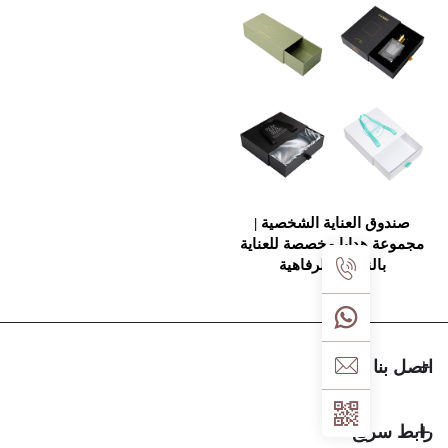
العناية الشخصية |
هدايا مخصصة للعناية
لنفس والرفاهية
يع