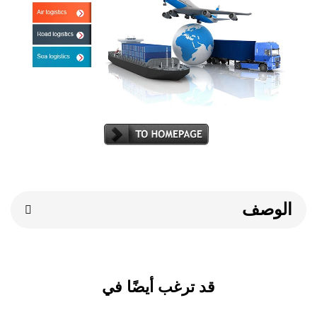
صف
قد ترغب أيضًا في