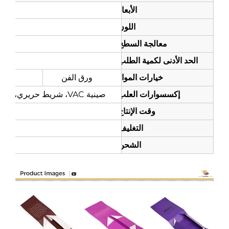
الأبعاد:
اللون:
معالجة السطح:
نقش، ختم ساخن، 
حد الأدنى لكمية الطلب:
يُوصى بـ 100 علبة، 300 علبة لتحقيق أداء أفضل من حيث التكلفة
خيارات المواد:
ورق الفن
كرتون رمادي
إكسسوارات العلب:
صينية VAC، شريط حريري، صينية PVC أو PET، EVA، إسفنج، ساتان، كرتون أو حشوات مغلفة.
وقت الإنتاج:
التغليف:
الشحن: