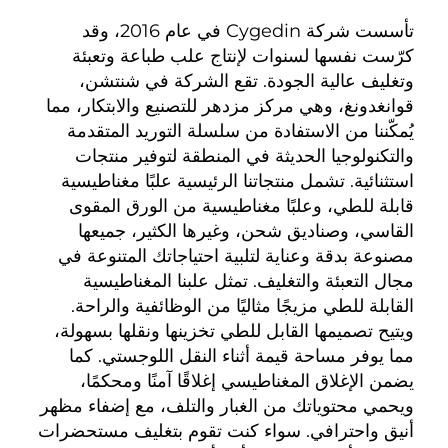
تأسست شركة Cygedin في عام 2016، وقد 
كرّست نفسها لسنوات لإنتاج علب طباعة وتعبئة 
وتغليف عالية الجودة. تقع الشركة في شنتشن، 
قوانغدونغ، وهي مركز مزدهر للتصنيع والابتكار، مما 
يُمكّننا من الاستفادة من سلسلة التوريد المتقدمة 
والتكنولوجيا الحديثة في المنطقة لتوفير منتجات 
استثنائية. تشمل منتجاتنا الرئيسية علبًا مغناطيسية 
قابلة للطي، وعلبًا مغناطيسية من الورق المقوى 
القاسي، وصناديق شحن، وغيرها الكثير، جميعها 
مصنوعة بدقة وعناية لتلبية احتياجاتك المتنوعة في 
مجال التعبئة والتغليف. تمثل علبنا المغناطيسية 
القابلة للطي مزيجًا مثاليًا من الوظائفية والراحة. 
ويتيح تصميمها القابل للطي تخزينها ونقلها بسهولة، 
مما يوفر مساحة قيمة أثناء النقل اللوجستي. كما 
يضمن الإغلاق المغناطيسي إغلاقًا آمنًا ومحكمًا، 
ويحمي محتوياتك من الغبار والتلف، مع إضفاء مظهر 
أنيق واحترافي. سواء كنت تقوم بتغليف مستحضرات 