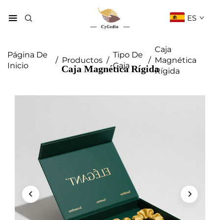
ES
Caja
Página De
Tipo De
/
Productos
/
/
Magnética
Inicio
Caja
Caja Magnética Rígida
Rígida