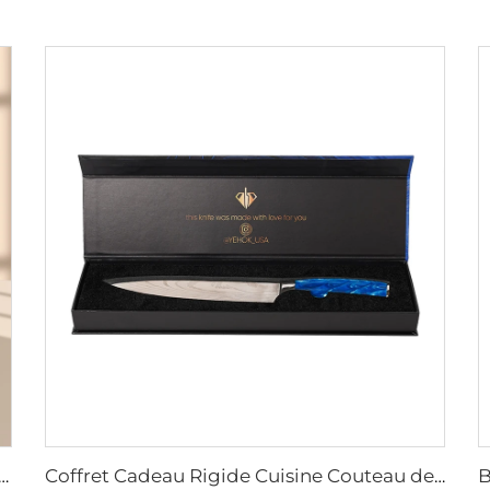
Sur Mesure Taille Extensions Cheveux Carton Magnétique Emballage Cadeau pour Perruque Avec Ruban Fermeture Magnétique
Coffret Cadeau Rigide Cuisine Couteau de Chef Conditionnement Boîte en Carton Imprimé avec Couverture à Rabat Magnétique et Mousse