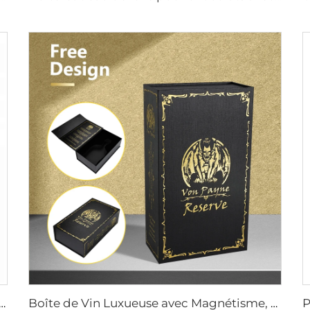
Avec Couvercle Magnétique Boîte-Cadeau Emballage Papier Fermeture Aimantée Boîte Cosmétique En Carton Rigidifié
Boîte de Vin Luxueuse avec Magnétisme, Logo personnalisé, Taille Rigide en Carton Dur, Boîte d'emballage avec Insert pour Whiskey et Champagne