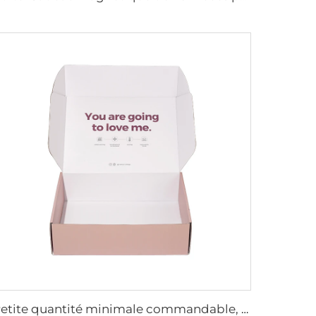
Petite quantité minimale commandable, boîte expéditeur ondulée recyclable, boîtes roses d'expédition, logo personnalisé pour petits commerces, emballage cadeau