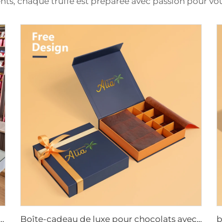
ts, chaque truffe est préparée avec passion pour vous
 chocolat avec logo personnalisé, fermeture magnétique, plateau d'insertion ondulé, impression en relief, papier couché pour commande en gros
Boîte-cadeau de luxe pour chocolats avec fermeture magnétique personnalisable, avec nœud satiné et papier cireux pour chocolats