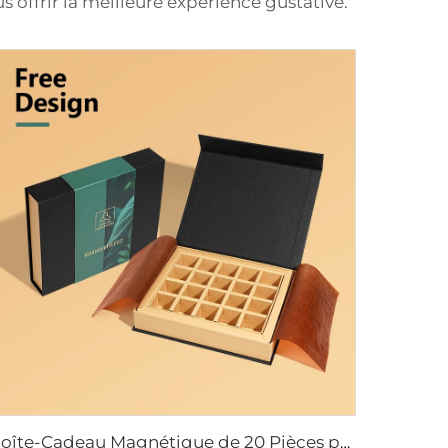
 offrir la meilleure expérience gustative.
boîte-Cadeau Magnétique de 20 Pièces pour Chocolats avec Couleur sur Mesure, Emballage Promotionnel pour la Saint-Valentin