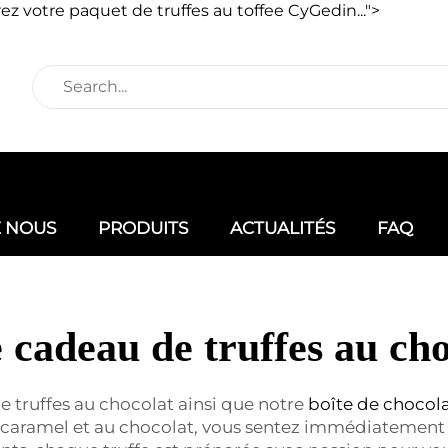
ez votre paquet de truffes au toffee CyGedin...">
E NOUS
PRODUITS
ACTUALITÉS
FAQ
 cadeau de truffes au ch
e truffes au chocolat ainsi que notre
boîte de chocola
 caramel et au chocolat, vous sentez immédiatement l