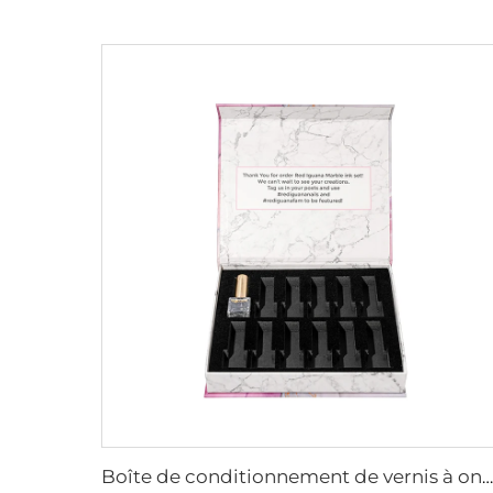
Boîte de conditionnement de vernis à ongles de luxe avec insert en velours Eva, fermeture magnétique, boîte-cadeau en papier avec logo doré à chaud