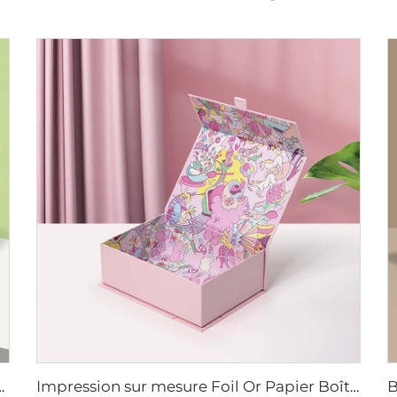
Cadeau pour Jouets / Poupées Tricotées / Présentation DIY
Impression sur mesure Foil Or Papier Boîte Magnétique Boîtes en Carton pour Cosmétiques