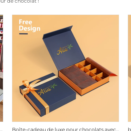
eur de chocolat !
 chocolat avec logo personnalisé, fermeture magnétique, plateau d'insertion ondulé, impression en relief, papier couché pour commande en gros
Boîte-cadeau de luxe pour chocolats avec fermeture magnétique personnalisable, avec nœud satiné et papier cireux pour chocolats