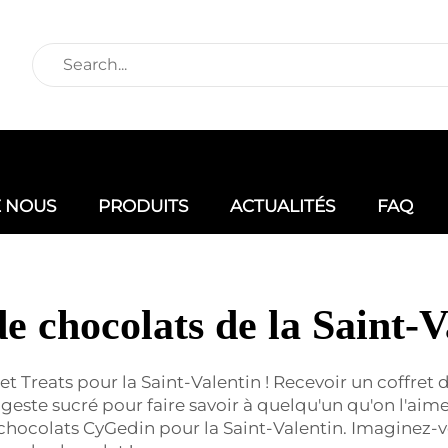
E NOUS
PRODUITS
ACTUALITÉS
FAQ
de chocolats de la Saint-V
 Treats pour la Saint-Valentin ! Recevoir un coffret d
 geste sucré pour faire savoir à quelqu'un qu'on l'aime.
 chocolats CyGedin pour la Saint-Valentin. Imaginez-