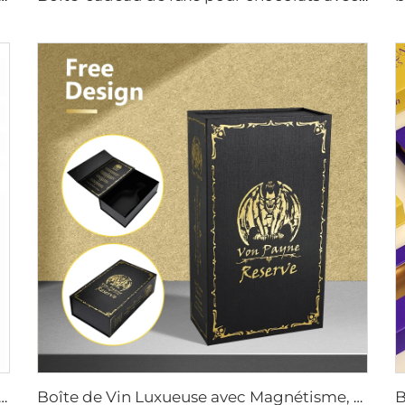
Avec Couvercle Magnétique Boîte-Cadeau Emballage Papier Fermeture Aimantée Boîte Cosmétique En Carton Rigidifié
Boîte de Vin Luxueuse avec Magnétisme, Logo personnalisé, Taille Rigide en Carton Dur, Boîte d'emballage avec Insert pour Whiskey et Champagne