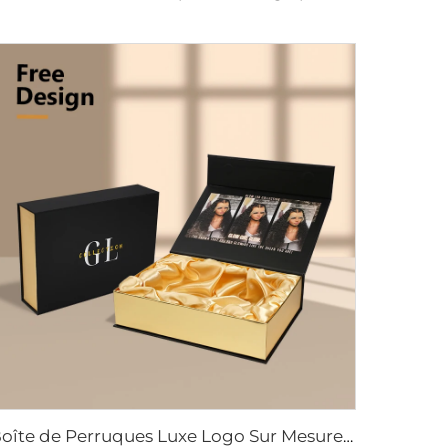
Boîte de Perruques Luxe Logo Sur Mesure Taille Extensions Cheveux Carton Magnétique Emballage Cadeau pour Perruque Avec Ruban Fermeture Magnétique