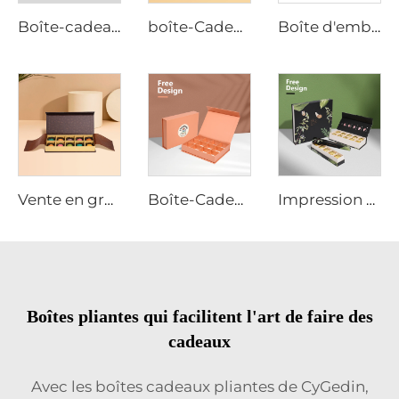
Boîte-cadeau magnétique avec poignée en papier d'emballage pour vêtements, chaussures, valise pliante sur mesure
boîte-Cadeau Magnétique de 20 Pièces pour Chocolats avec Couleur sur Mesure, Emballage Promotionnel pour la Saint-Valentin
Boîte d'emballage de chocolat personnalisée avec fentes, papier enduit, partitions ajustables, conception amortissante, commande en vrac
Vente en gros de boîtes d'emballage de chocolat avec fermeture magnétique et logo personnalisé avec gaine
Boîte-Cadeau Vide en Papier Luxe pour Fraise, Bonbon Sucré, Chocolat Noël, Papier pour Chocolat, Calendrier de l'Avent Sur Mesure
Impression personnalisée Luxe Forme de Livre Dorure sur Logo Barre de Chocolat Fèves d'Cacao Conditionnement Boîte de Chocolat
Boîtes pliantes qui facilitent l'art de faire des
cadeaux
Avec les boîtes cadeaux pliantes de CyGedin,