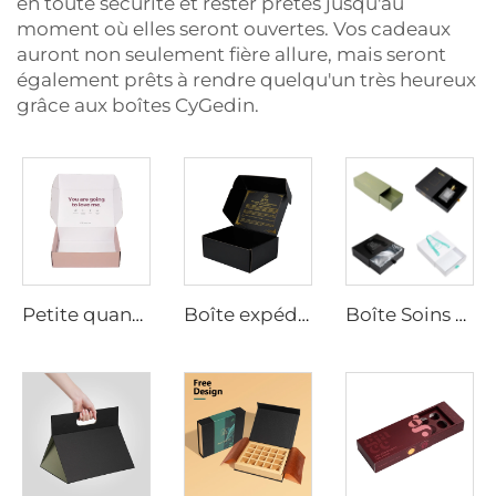
en toute sécurité et rester prêtes jusqu'au
moment où elles seront ouvertes. Vos cadeaux
auront non seulement fière allure, mais seront
également prêts à rendre quelqu'un très heureux
grâce aux boîtes CyGedin.
Petite quantité minimale commandable, boîte expéditeur ondulée recyclable, boîtes roses d'expédition, logo personnalisé pour petits commerces, emballage cadeau
Boîte expéditeur recyclable, taille et logo personnalisés, feuille dorée, pelliculage mat, kraft ondulé, emballage plat, boîte-cadeau pour expédition
Boîte Soins Personnels | Coffret Cadeau Personnalisé pour le Bien-Être et les Soins Personnels