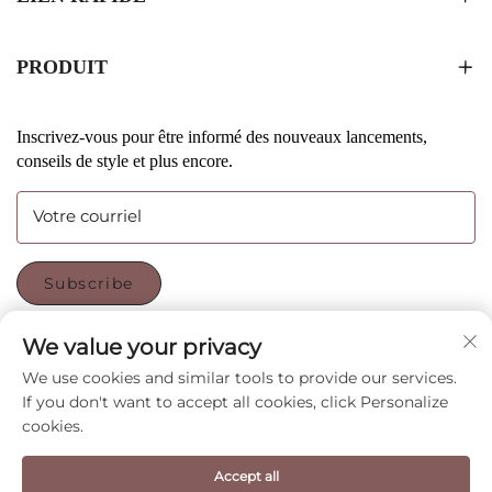
PRODUIT
Inscrivez-vous pour être informé des nouveaux lancements,
conseils de style et plus encore.
Votre courriel
Subscribe
We value your privacy
SUIVEZ-NOUS
We use cookies and similar tools to provide our services.
If you don't want to accept all cookies, click Personalize
cookies.
Copyright © Shenzhen CyGedin Package Ltd All Rights
Accept all
Reserved -
Politique de confidentialité
-
BLOG