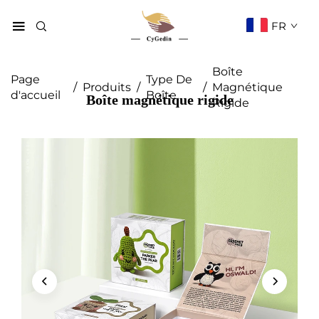
FR
Boîte
Page
Type De
/
Produits
/
/
Magnétique
d'accueil
Boîte
Boîte magnétique rigide
Rigide