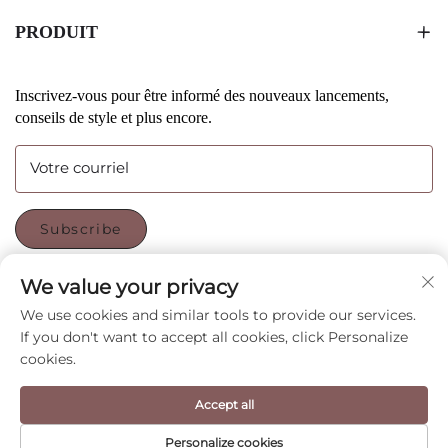
PRODUIT
Inscrivez-vous pour être informé des nouveaux lancements,
conseils de style et plus encore.
Votre courriel
Subscribe
We value your privacy
SUIVEZ-NOUS
We use cookies and similar tools to provide our services.
If you don't want to accept all cookies, click Personalize
cookies.
Copyright © Shenzhen CyGedin Package Ltd All Rights
Accept all
Reserved -
Politique de confidentialité
-
BLOG
Personalize cookies