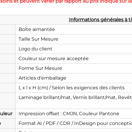
oins et peuvent varier par rapport au prix indiqué sur la 
Informations générales à t
Boîte aimantée
Taille Sur Mesure
Logo du client
Couleur sur mesure acceptée
Forme Sur Mesure
Articles d'emballage
L x l x H (cm) / Selon les exigences des clients
Laminage brillant/mat, Vernis brillant/mat, Rev
uleur
Impression offset : CMJN, Couleur Pantone
e
Format AI / PDF / CDR / InDesign pour concepti