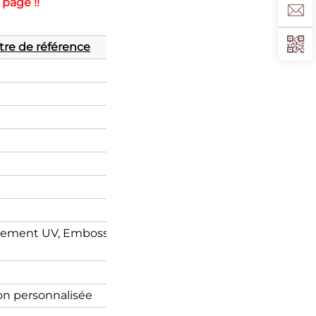
page !! 
itre de référence
êtement UV, Embossage, Finition par estampage à chaud,
on personnalisée