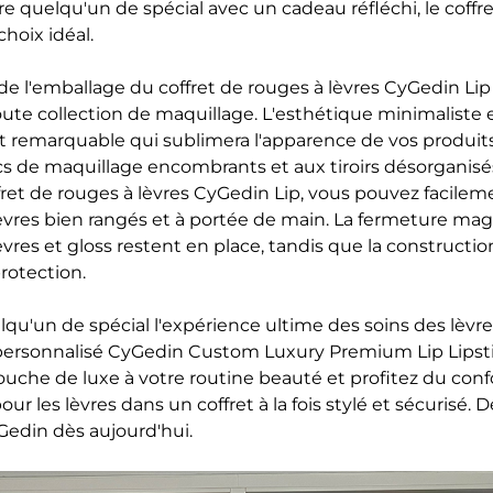
re quelqu'un de spécial avec un cadeau réfléchi, le coffr
choix idéal.
de l'emballage du coffret de rouges à lèvres CyGedin Lip
oute collection de maquillage. L'esthétique minimaliste e
 remarquable qui sublimera l'apparence de vos produit
cs de maquillage encombrants et aux tiroirs désorganisé
fret de rouges à lèvres CyGedin Lip, vous pouvez facilem
lèvres bien rangés et à portée de main. La fermeture ma
vres et gloss restent en place, tandis que la constructio
protection.
lqu'un de spécial l'expérience ultime des soins des lèvr
ersonnalisé CyGedin Custom Luxury Premium Lip Lipst
uche de luxe à votre routine beauté et profitez du confo
ur les lèvres dans un coffret à la fois stylé et sécurisé. 
Gedin dès aujourd'hui.