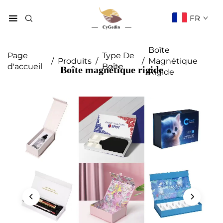
FR
Boîte
Page
Type De
/
Produits
/
/
Magnétique
d'accueil
Boîte
Boîte magnétique rigide
Rigide