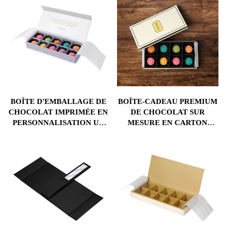
BOÎTE D'EMBALLAGE DE
BOÎTE-CADEAU PREMIUM
CHOCOLAT IMPRIMÉE EN
DE CHOCOLAT SUR
PERSONNALISATION UV
MESURE EN CARTON
AVANTAGEUSE POUR
AVEC IMPRESSIONS
TRUFFES, BISCUITS,
DORÉES INSERT EN
CUPCAKES, AVEC UN
PLASTIQUE PLATEAUX EN
REVÊTEMENT EN ÉPONGE
PAPIER POUR
ET DU MATÉRIEL EN
L'EMBALLAGE DE
ALUMINIUM POUR LA
CHOCOLATS
RESTAURATION