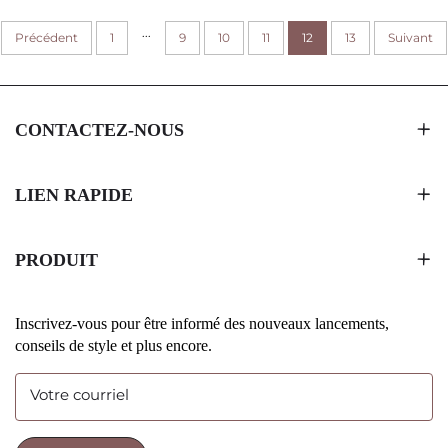
COUSSIN POUR
DOUCEUR CHOCOLAT
...
Précédent
DIFFÉRENTS NOMBRES DE
1
9
10
11
BAKLAVA BOÎTE
12
13
Suivant
CHOCOLATS
CONTACTEZ-NOUS
LIEN RAPIDE
PRODUIT
Inscrivez-vous pour être informé des nouveaux lancements,
conseils de style et plus encore.
Votre courriel