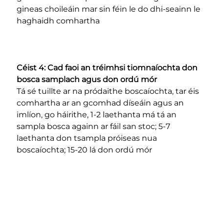
gineas choileáin mar sin féin le do dhi-seainn le 
haghaidh comhartha 
Céist 4: Cad faoi an tréimhsi tiomnaíochta don 
bosca samplach agus don ordú mór 
Tá sé tuillte ar na pródaithe boscaíochta, tar éis 
comhartha ar an gcomhad díseáin agus an 
imlíon, go háirithe, 1-2 laethanta má tá an 
sampla bosca againn ar fáil san stoc; 5-7 
laethanta don tsampla próiseas nua 
boscaíochta; 15-20 lá don ordú mór 