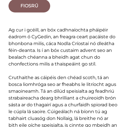
FIOSRÚ
Ag cur i gcéill, an bóx cadhnaíochta pháipéir
éadrom ó CyGedin, an freagra ceart pacáiste do
bhonbona milis, cáca Nodla Críostaí nó dleátha
féin-deanta. Is í an bóx custaim advent seo an
bealach chéanna a bheidh agat chun do
chonfections milis a thaispeáint go stíl.
Cruthaithe as cáipéis den chéad scoth, tá an
bosca liomhróga seo ar fheabhs le litríocht agus
smaoineamh. Tá an dílúd speisialta ag feadhriú
strabaireacha dearg bhrilliant a chuireoidh brón
sásta ar do thagairí agus a churfaidh spiorad beo
le cúpla lá saoire. Cúigeálach ná bíonn tú ag
tabhairt cluasóg don Nollaig, lá breithe nó ar
bith eile oíche speisialta, is cinnte go mbeidh an