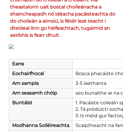
theastaíonn uait boscaí choileánacha a 
shaincheapadh nó idéacha pacáisteachta do 
do choileán a aimsiú, is féidir leat teacht i 
dteideal linn go héifeachtach, tugaimid an 
seirbhís is fearr dhuit. 
Earra
Eochairfhocal
Bosca phacáiste chocol
Am sampla
3-5 laethanta
Am seasamh chóip
seo bunaithe ar na com
Buntáist
1. Pacáiste coileáin speis
2. Tá pródúictí sochaíoc
3. Is méid gur factoryim
Modhanna Soiléireachta
Scaiptheacht na farraige,