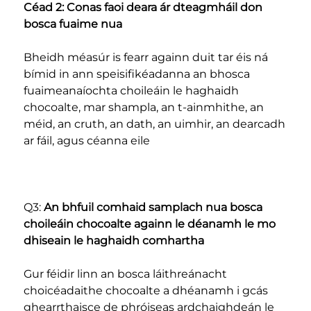
Céad 2: Conas faoi deara ár dteagmháil don 
bosca fuaime nua 
Bheidh méasúr is fearr againn duit tar éis ná 
bímid in ann speisifikéadanna an bhosca 
fuaimeanaíochta choileáin le haghaidh 
chocoalte, mar shampla, an t-ainmhithe, an 
méid, an cruth, an dath, an uimhir, an dearcadh 
ar fáil, agus céanna eile 
Q3: 
An bhfuil comhaid samplach nua bosca 
choileáin chocoalte againn le déanamh le mo 
dhiseain le haghaidh comhartha 
Gur féidir linn an bosca láithreánacht 
choicéadaithe chocoalte a dhéanamh i gcás 
ghearrthaisce de phróiseas ardchaighdeán le 