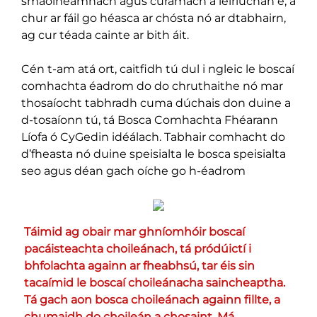
smaoineamhach agus cúramach a léiriúchán é, a
chur ar fáil go héasca ar chósta nó ar dtabhairn,
ag cur téada cainte ar bith áit.
Cén t-am atá ort, caitfidh tú dul i ngleic le boscaí
comhachta éadrom do do chruthaithe nó mar
thosaíocht tabhradh cuma dúchais don duine a
d-tosaíonn tú, tá Bosca Comhachta Fhéarann
Líofa ó CyGedin idéálach. Tabhair comhacht do
d’fheasta nó duine speisialta le bosca speisialta
seo agus déan gach oíche go h-éadrom
Táimid ag obair mar ghníomhóir boscaí 
pacáisteachta choileánach, tá pródúictí i 
bhfolachta againn ar fheabhsú, tar éis sin 
tacaímid le boscaí choileánacha saincheaptha. 
Tá gach aon bosca choileánach againn fillte, a 
chumaidh do choileán a chosaint. Má 