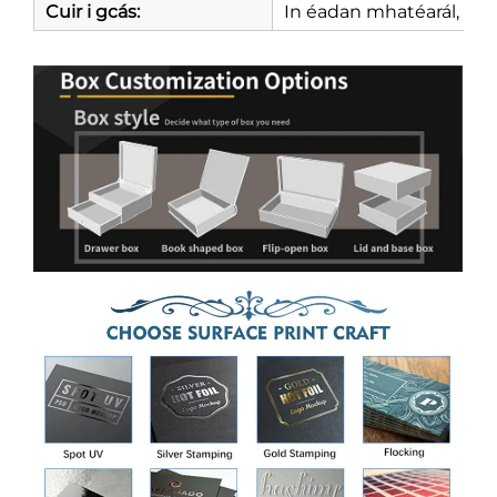
Cuir i gcás:
In éadan mhatéarál, méid