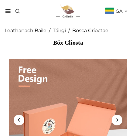
GA
Leathanach Baile
/
Táirgí
/
Bosca Críoctae
Bóx Cliosta