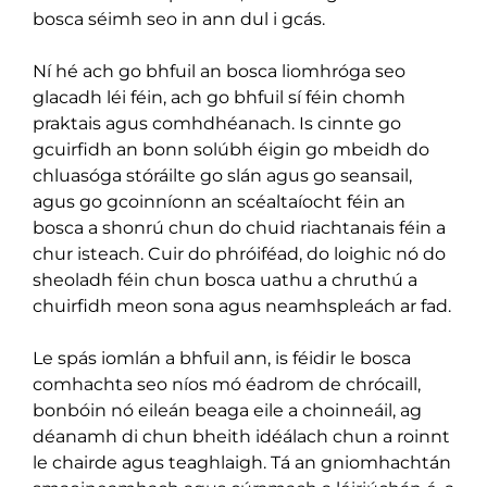
bosca séimh seo in ann dul i gcás.
Ní hé ach go bhfuil an bosca liomhróga seo
glacadh léi féin, ach go bhfuil sí féin chomh
praktais agus comhdhéanach. Is cinnte go
gcuirfidh an bonn solúbh éigin go mbeidh do
chluasóga stóráilte go slán agus go seansail,
agus go gcoinníonn an scéaltaíocht féin an
bosca a shonrú chun do chuid riachtanais féin a
chur isteach. Cuir do phróiféad, do loighic nó do
sheoladh féin chun bosca uathu a chruthú a
chuirfidh meon sona agus neamhspleách ar fad.
Le spás iomlán a bhfuil ann, is féidir le bosca
comhachta seo níos mó éadrom de chrócaill,
bonbóin nó eileán beaga eile a choinneáil, ag
déanamh di chun bheith idéálach chun a roinnt
le chairde agus teaghlaigh. Tá an gniomhachtán