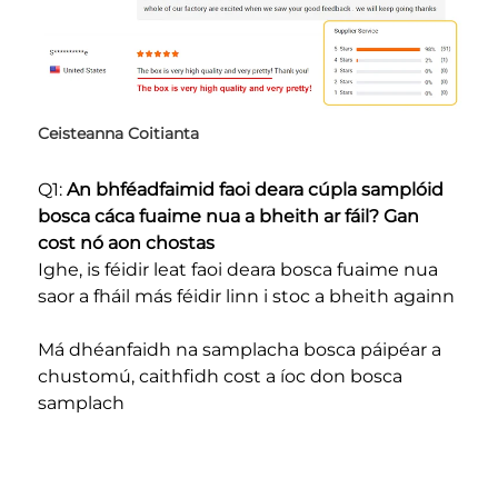
Ceisteanna Coitianta 
Q1: 
An bhféadfaimid faoi deara cúpla samplóid 
bosca cáca fuaime nua a bheith ar fáil? Gan 
cost nó aon chostas 
Ighe, is féidir leat faoi deara bosca fuaime nua 
saor a fháil más féidir linn i stoc a bheith againn 
Má dhéanfaidh na samplacha bosca páipéar a 
chustomú, caithfidh cost a íoc don bosca 
samplach 