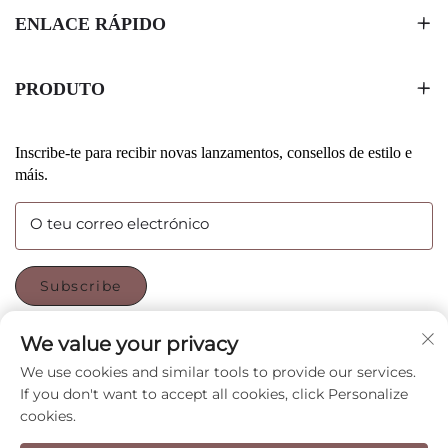
ENLACE RÁPIDO
PRODUTO
Inscribe-te para recibir novas lanzamentos, consellos de estilo e
máis.
O teu correo electrónico
Subscribe
We value your privacy
SÍGUENOS
We use cookies and similar tools to provide our services.
If you don't want to accept all cookies, click Personalize
cookies.
Copyright © Shenzhen CyGedin Package Ltd All Rights