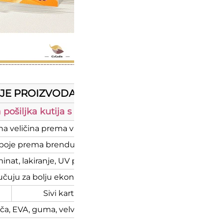
IJE PROIZVODA
a pošiljka kutija s mat laminacijom i UV tiskom za
ena veličina prema vašem proizvodu)
 boje prema brendu vašeg proizvoda)
aminat, lakiranje, UV premaz itd.
oručuju za bolju ekonomičnost
Sivi karton
Posebna papir
oča, EVA, guma, velvet, karton ili flocking umetnici.