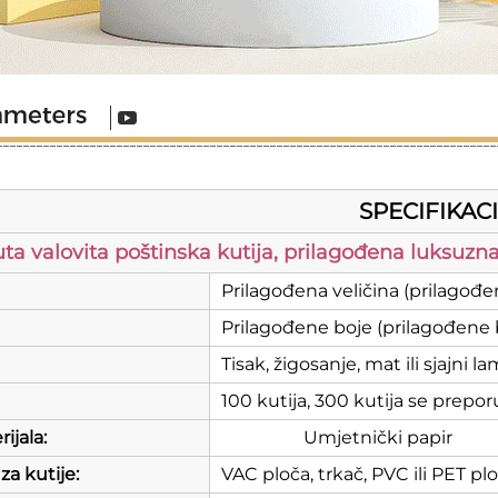
SPECIFIKAC
uta valovita poštinska kutija, prilagođena luksuzn
Prilagođena veličina (prilagođ
Prilagođene boje (prilagođene
Tisak, žigosanje, mat ili sjajni l
100 kutija, 300 kutija se prep
ijala:
Umjetnički papir
a kutije:
VAC ploča, trkač, PVC ili PET pl