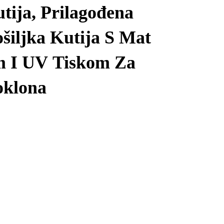
tija, Prilagođena
šiljka Kutija S Mat
m I UV Tiskom Za
oklona