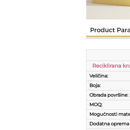
Reciklirana kr
Veličina:
Boja:
Obrada površine:
MOQ:
Mogućnosti mater
Dodatna oprema z