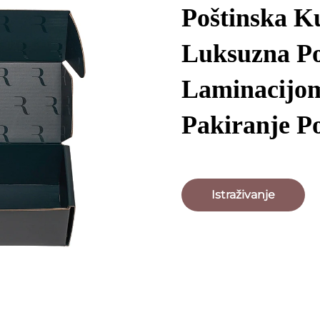
Poštinska Ku
Luksuzna Po
Laminacijo
Pakiranje P
Istraživanje