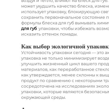
воздух и тепло, влияют на блеск для г
может ухудшить качество блеска, изменив
использует упаковку, блокирующую свет
сохранить первоначальное состояние пр
формулы блеска для губ вымывать хими
для губ
упаковки, чтобы избежать возм
исказить оттенок помады.
Как выбор экологичной упаковк
Устойчивость упаковки сегодня — это а
упаковка не только минимизирует возд
улучшить жизненный цикл вашего продук
материалов, как переработанное стекл
как утверждается, менее склонны к вы
продукт по сравнению с некоторыми т
сосредоточена на исследованиях экол
упаковки, которые являются безопасны
окружающей среды.