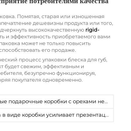
сприятие потребителями качества
паковка. Помятая, старая или изношенная
 впечатление дешевизны продукта или того,
подчеркнуть высококачественную
rigid-
ть и эффективность приобретаемого вами
упаковка может не только повысить
 способствовать его продаже.
еский процесс упаковки блеска для губ,
кт будет свежим, эффективным и
ебителя, безупречно функционируя,
воряя покупателя одновременно.
ки с орехами необходимы для брендинга гастрономических продуктов
иде коробки усиливает презентацию продукта?