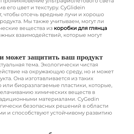
уб. Проникновение ультрафиолетового света
 его цвет и текстуру. CyGlidein
, чтобы отсечь вредные лучи и хорошо
одукта. Мы также учитываем, могут ли
ческие вещества из
коробки для глянца
ожных взаимодействий, которые могут
и может защитить ваш продукт
ктуальная тема. Экологически чистая
ействие на окружающую среду, но и может
та. Она изготавливается из таких
о или биоразлагаемые пластики, которые,
щелачиванию химических веществ в
радиционными материалами. CyGedin
огически безопасных решений в области
ми и способствуют устойчивому развитию