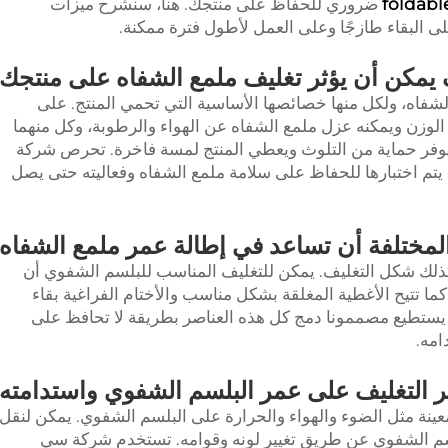
foldab
ضروري للحفاظ على منتجك. هنا، سنشرح ميزات
ى البقاء طازجًا وعلى العمل لأطول فترة ممكنة.
يمكن أن يؤثر تغليف ملمع الشفاه على منتجك
شفاه، ولكل منها خصائصها الأساسية التي تحمي المنتج. على
 الوزن ويمكنه عزل ملمع الشفاه عن الهواء والرطوبة، وكل منهما
ر يوفر حماية من التلوث ويعطي المنتج لمسة فاخرة. تحرص شركة
ختارة يتم اختبارها للحفاظ على سلامة ملمع الشفاه وفعاليته حتى يصل
لمختلفة أن تساعد في إطالة عمر ملمع الشفاه
ذلك شكل التغليف. يمكن للتغليف المناسب للبلسم الشفوي أن
 كما تتيح الأغطية المغلقة بشكل مناسب والأختام الفراغية بقاء
 يستطيع مصممونا دمج كل هذه العناصر بطريقة لا تحافظ على
امه.
ثير التغليف على عمر البلسم الشفوي واستدامته
عينة مثل الضوء والهواء والحرارة على البلسم الشفوي. يمكن لنقل
سم الشفوي عن طريق تغيير لونه وقوامه. تستخدم شركة سي