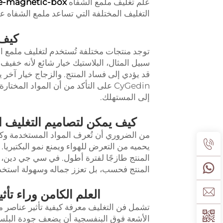
علم تغليف ملمع الشفاه
le-magnetic-box
التغليف المختلفة التي تساعد ملمع الشفاه عل
كيف 
توجد منتجات مختلفة تُستخدم لتغليف ملمع ال
سبيل المثال، البلاستيك خيار شائع لأنه خفيف
قد يؤدي إلى فساد المنتج. والزجاج خيار آخ
CyGedin على التأكد من أن المواد الم
إلى المستهلك.
كيف يمكن لتصاميم التغليف ا
من الضروري أن تُعرف المواد المستخدمة وك
يحميه من التعرض للهواء ويمنع نمو البكتيريا.
المنتج طازجًا لفترة أطول. في سي جي دين،
المنتج فحسب، بل تعزز جماله وسهولة استخد
العلم الكامن وراء تأ
تشمل فن التغليف معرفة كيفية تأثير عناصر م
الأشعة فوق البنفسجية أن يضعف جودة البل