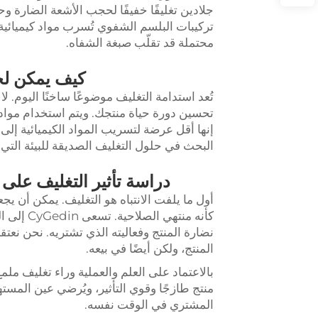
جلادين تغليفًا خفيفًا لحجب الأشعة الضارة وحف
تركيبات البلسم الشفوي تُسرب مواد كيميائية
محتملة قد تقلّب صبغة الشفاه.
كيف يمكن لخي
تُعد استدامة التغليف موضوعًا ساخنًا اليوم. ل
تحسين دورة حياة منتجك. ويتم استخدام مواد مث
البحث في حلول التغليف الصديقة للبيئة التي ت
دراسة تأثير التغليف على
أول ما يلفت الانتباه هو التغليف. يمكن أن يجعل
كأنه منتهي الصلاحية. تسعى CyGedin إلى التركيز على الجودة العالية
نضارة المنتج وفعاليته الذي تشتريه. نحن نعتق
المنتج، ولكن أيضًا في بيعه.
منتج طازجًا وقوي التأثير، ويُرضي عين المست
المشتري في الوقت نفسه.