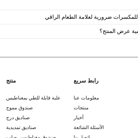
 للمكسرات ضرورية لعلامة الطعام الراقي
ية عرض المنتج؟
رابط سريع
منتج
معلومات عنا
علبة قابلة للطي بمغناطيس
منتجات
صندوق مموج
أخبار
صناديق درج
الأسئلة الشائعة
صناديق تمديدية
اتصل بنا
صندوق مغناطيسي صلب