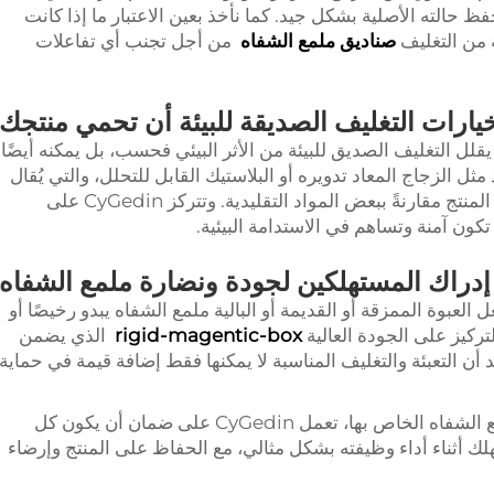
ظ حالته الأصلية بشكل جيد. كما نأخذ بعين الاعتبار ما إذا كانت
 من التغليف
صناديق ملمع الشفاه
من أجل تجنب أي تفاعلات
ارات التغليف الصديقة للبيئة أن تحمي منتجك
ا يقلل التغليف الصديق للبيئة من الأثر البيئي فحسب، بل يمكنه أيضًا
ل الزجاج المعاد تدويره أو البلاستيك القابل للتحلل، والتي يُقال
إنها أقل عرضة لتسريب المواد الكيميائية إلى المنتج مقارنةً ببعض المواد التقليدية. وتتركز CyGedin على
كون آمنة وتساهم في الاستدامة البيئية.
 إدراك المستهلكين لجودة ونضارة ملمع الشفاه
 العبوة الممزقة أو القديمة أو البالية ملمع الشفاه يبدو رخيصًا أو
rigid-magentic-box
الذي يضمن
د أن التعبئة والتغليف المناسبة لا يمكنها فقط إضافة قيمة في حماية
بالاعتماد على العلم والعملية وراء تغليف ملمع الشفاه الخاص بها، تعمل CyGedin على ضمان أن يكون كل
هلك أثناء أداء وظيفته بشكل مثالي، مع الحفاظ على المنتج وإرضاء