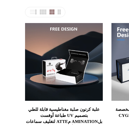
 مخصصة
علبة كرتون صلبة مغناطيسية قابلة للطي
بتصميم UV طباعة أوفست
بلAMINATION مATTE لتغليف سماعات
الرأس والشمعة