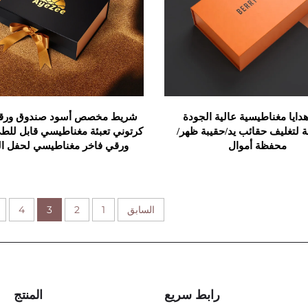
ايا مغناطيسية عالية الجودة
شريط مخصص أسود صندوق ورق
لتغليف حقائب يد/حقيبة ظهر/
كرتوني تعبئة مغناطيسي قابل لل
محفظة أموال
ورقي فاخر مغناطيسي لحفل ا
السابق
1
2
3
4
رابط سريع
المنتج