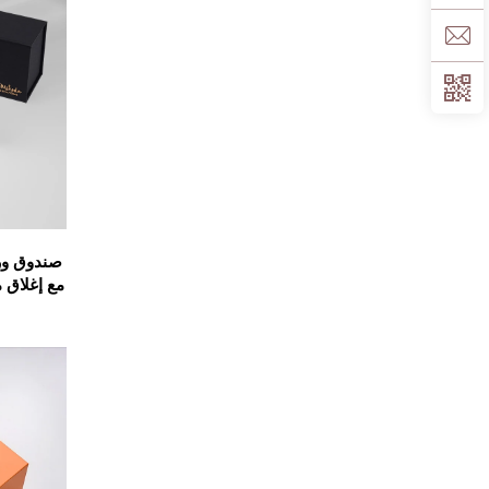
صندوق ور
مع إغلاق 