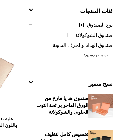
فئات المنتجات
نوع الصندوق
صندوق الشوكولاتة
صندوق الهدايا والحرف اليدوية
View more
منتج متميز
صندوق هدايا فارغ من
الورق الفاخر برائحة التوت
للحلوى والشوكولاتة
علبة تغ
الخاصة بيوم الميلاد مع
باللون ا
تغليف قابل للتخصيص
كالปฏأدر
تخصيص كامل لتغليف