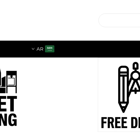
AR
ي
ناطيس