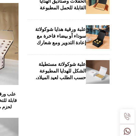
الحفلات وصناديق الهدايا
القابلة للحمل المطبوعة
بالكمامات للشوكولاتة
علبة ورقية هدايا شوكولاتة
سوداء أو بيضاء فاخرة مع
إعادة التدوير ومع شعارك
الخاص
علبة شوكولاتة مستطيلة
الشكل للهدايا المطبوعة
حسب الطلب لعيد الميلاد،
التوريد المباشر من
المصنع، ورق كرتوني مع
علب ورقي
طبقة UV وتلميع وختم
قابلة لل
لحزم م
والمجوهرا