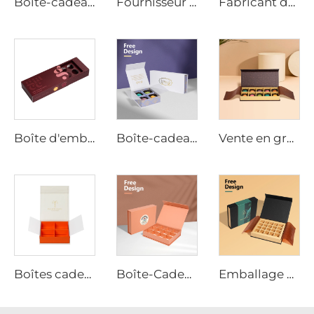
Boîte-cadeau en chocolat avec fermeture magnétique, emballage de luxe personnalisé pour les chocolats, kraft/papier avec impression de logo en hot foil
Fournisseur de boîtes à chocolat de luxe à aimant - Conception recyclable et personnalisée pour le détail, les cadeaux d'entreprise et l'image de marque
Fabricant de Boîtes à Chocolat, Boîte-Cadeau d'Emballage de Chocolat en Plusieurs Tailles avec Fermeture Magnétique en Carton pour Emballage Alimentaire
Boîte d'emballage de chocolat personnalisée avec fentes, papier enduit, partitions ajustables, conception amortissante, commande en vrac
Boîte-cadeau de chocolat de luxe personnalisée pour célébration et Saint-Valentin avec séparateurs et papier cadeau
Vente en gros de boîtes d'emballage de chocolat avec fermeture magnétique et logo personnalisé avec gaine
Boîtes cadeaux premium en gros pour emballage de chocolat et de thé avec séparateurs personnalisés
Boîte-Cadeau Vide en Papier Luxe pour Fraise, Bonbon Sucré, Chocolat Noël, Papier pour Chocolat, Calendrier de l'Avent Sur Mesure
Emballage de Chocolat sur Mesure pour Fêtes avec Boîte-Cadeau en Papier et Manches Imprimées