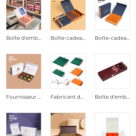
Boîte d'emballage pour tablettes de chocolat avec logo personnalisé, fermeture magnétique, plateau d'insertion ondulé, impression en relief, papier couché pour commande en gros
Boîte-cadeau de luxe pour chocolats avec fermeture magnétique personnalisable, avec nœud satiné et papier cireux pour chocolats
Boîte-cadeau en chocolat avec fermeture magnétique, emballage de luxe personnalisé pour les chocolats, kraft/papier avec impression de logo en hot foil
Fournisseur de boîtes à chocolat de luxe à aimant - Conception recyclable et personnalisée pour le détail, les cadeaux d'entreprise et l'image de marque
Fabricant de Boîtes à Chocolat, Boîte-Cadeau d'Emballage de Chocolat en Plusieurs Tailles avec Fermeture Magnétique en Carton pour Emballage Alimentaire
Boîte d'emballage de chocolat personnalisée avec fentes, papier enduit, partitions ajustables, conception amortissante, commande en vrac