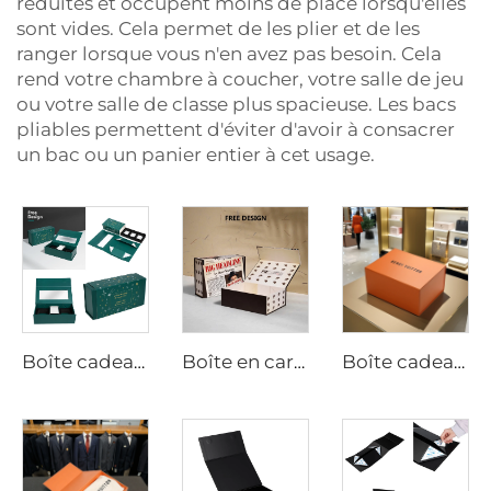
réduites et occupent moins de place lorsqu'elles
sont vides. Cela permet de les plier et de les
ranger lorsque vous n'en avez pas besoin. Cela
rend votre chambre à coucher, votre salle de jeu
ou votre salle de classe plus spacieuse. Les bacs
pliables permettent d'éviter d'avoir à consacrer
un bac ou un panier entier à cet usage.
Boîte cadeau personnalisée pliante et collapsible en PVC avec fenêtre, insert en mousse et fermeture magnétique
Boîte en carton personnalisable Pliable Rétractable Aimant rabat Perruque Bijou Cosmétique Vêtement Emballage Laminage mat Échantillon gratuit
Boîte cadeau rigide de luxe personnalisée avec fermeture magnétique, boîte en carton pliante, boîte d'emballage pour vêtements pliable, pour sac à main