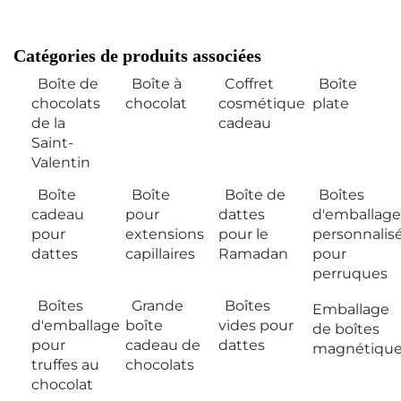
Catégories de produits associées
Boîte de
Boîte à
Coffret
Boîte
chocolats
chocolat
cosmétique
plate
de la
cadeau
Saint-
Valentin
Boîte
Boîte
Boîte de
Boîtes
cadeau
pour
dattes
d'emballage
pour
extensions
pour le
personnalis
dattes
capillaires
Ramadan
pour
perruques
Boîtes
Grande
Boîtes
Emballage
d'emballage
boîte
vides pour
de boîtes
pour
cadeau de
dattes
magnétique
truffes au
chocolats
chocolat