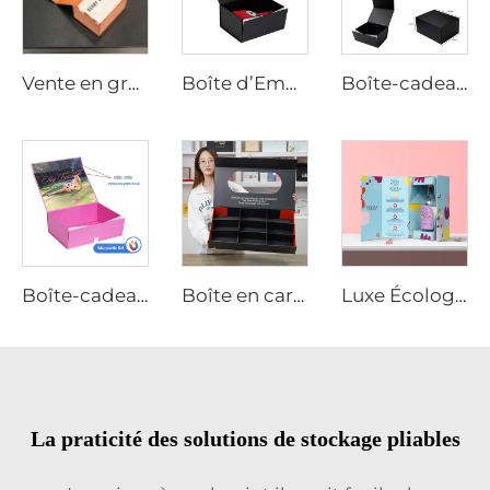
Vente en gros de boîtes-cadeaux magnétiques rigides en carton de luxe sur mesure avec design pliant plat effondrable pour emballage de chaussettes, veste ou robe
Boîte d’Emballage Pliable Noire Magnétique en Carton-Papier de Luxe avec Couvercle Aimanté pour Chapeaux Casquettes
Boîte-cadeau en carton noir de luxe avec couvercle magnétique, effondrable et pliable, présentant un impression mat laminé avec embossage
Boîte-cadeau en carton pliante de luxe sur mesure avec fermeture magnétique, emballage rigide effondrable pour chaussettes avec laminage mat
Boîte en carton de luxe grande personnalisée, boîte en carton pliante avec aimant et fenêtre
Luxe Écologique Boîte Rigide en Forme de Livre à Fermeture Magnétique avec Vernis Matt et Embosement pour l’Emballage de Vin ou de Bougies
La praticité des solutions de stockage pliables