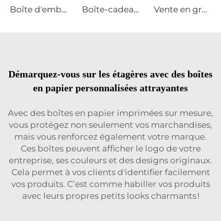
Boîte d'emballage de chocolat personnalisée avec fentes, papier enduit, partitions ajustables, conception amortissante, commande en vrac
Boîte-cadeau de chocolat de luxe personnalisée pour célébration et Saint-Valentin avec séparateurs et papier cadeau
Vente en gros de boîtes d'emballage de chocolat avec fermeture magnétique et logo personnalisé avec gaine
Démarquez-vous sur les étagères avec des boîtes
en papier personnalisées attrayantes
Avec des boîtes en papier imprimées sur mesure,
vous protégez non seulement vos marchandises,
mais vous renforcez également votre marque.
Ces boîtes peuvent afficher le logo de votre
entreprise, ses couleurs et des designs originaux.
Cela permet à vos clients d'identifier facilement
vos produits. C’est comme habiller vos produits
avec leurs propres petits looks charmants !