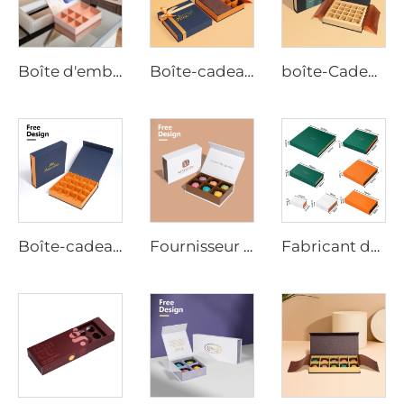
Boîte d'emballage pour tablettes de chocolat avec logo personnalisé, fermeture magnétique, plateau d'insertion ondulé, impression en relief, papier couché pour commande en gros
Boîte-cadeau de luxe pour chocolats avec fermeture magnétique personnalisable, avec nœud satiné et papier cireux pour chocolats
boîte-Cadeau Magnétique de 20 Pièces pour Chocolats avec Couleur sur Mesure, Emballage Promotionnel pour la Saint-Valentin
Boîte-cadeau en chocolat avec fermeture magnétique, emballage de luxe personnalisé pour les chocolats, kraft/papier avec impression de logo en hot foil
Fournisseur de boîtes à chocolat de luxe à aimant - Conception recyclable et personnalisée pour le détail, les cadeaux d'entreprise et l'image de marque
Fabricant de Boîtes à Chocolat, Boîte-Cadeau d'Emballage de Chocolat en Plusieurs Tailles avec Fermeture Magnétique en Carton pour Emballage Alimentaire