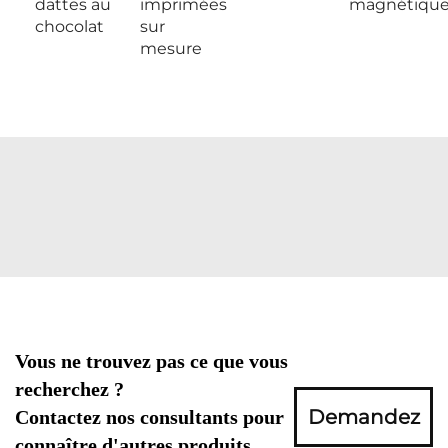
dattes au
imprimées
magnétiqu
chocolat
sur
mesure
Vous ne trouvez pas ce que vous
recherchez ?
Demandez
Contactez nos consultants pour
connaître d'autres produits