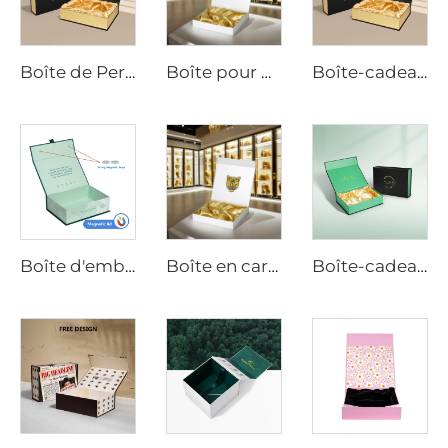
Boîte de Perruques Luxe Logo Sur Mesure Taille Extensions Cheveux Carton Magnétique Emballage Cadeau pour Perruque Avec Ruban Fermeture Magnétique
Boîte pour perruques à extensions de cheveux de luxe avec logo personnalisé, taille ajustable, fermeture magnétique, emballage en carton pour cadeaux avec satin soyeux
Boîte-cadeau pour extensions de cheveux en satin de luxe sur mesure, revêtement UV, gravure en relief pour perruques, crème pour le visage, poudre libre
Boîte d'emballage de grande qualité pour perruques, boîte à cheveux magnétique avec couvercle, boîte de transport cadeau
Boîte en carton magnétique de luxe personnalisée avec impression dorée sur papier pour emballages cadeaux en soie pour perruques cosmétiques
Boîte-cadeau magnétique sur mesure avec logo doré, en carton kraft recyclé dur, pour emballage alimentaire, perruques, bijoux et cosmétiques, avec tissu soie mat