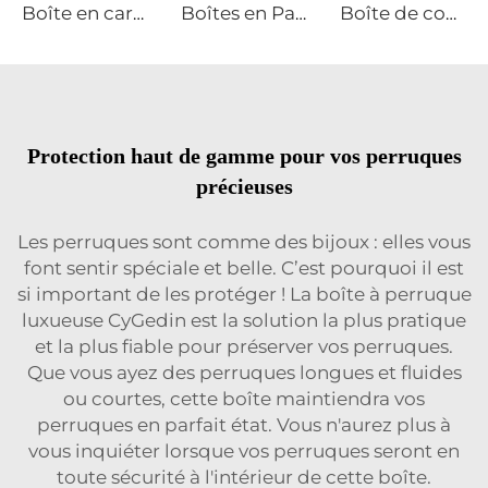
Boîte en carton personnalisable Pliable Rétractable Aimant rabat Perruque Bijou Cosmétique Vêtement Emballage Laminage mat Échantillon gratuit
Boîtes en Papier de 2 mm Carton Recyclé Logo Or Fini Mat Fermeture Magnétique pour Perruques, Cosmétiques et Emballage Alimentaire
Boîte de couleur personnalisée avec logo PINK 2mm en carton avec fermeture magnétique impression CMYK pour emballage de perruques et parfums avec tissu satiné
Protection haut de gamme pour vos perruques
précieuses
Les perruques sont comme des bijoux : elles vous
font sentir spéciale et belle. C’est pourquoi il est
si important de les protéger ! La boîte à perruque
luxueuse CyGedin est la solution la plus pratique
et la plus fiable pour préserver vos perruques.
Que vous ayez des perruques longues et fluides
ou courtes, cette boîte maintiendra vos
perruques en parfait état. Vous n'aurez plus à
vous inquiéter lorsque vos perruques seront en
toute sécurité à l'intérieur de cette boîte.