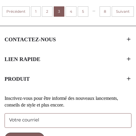
PAPIER FERMETURE
D'EMBALLAGE AVEC
...
Précédent
AIMANTÉE BOÎTE
1
2
3
4
INSERT POUR WHISKEY
5
8
Suivant
COSMÉTIQUE EN CARTON
ET CHAMPAGNE
RIGIDIFIÉ
CONTACTEZ-NOUS
LIEN RAPIDE
PRODUIT
Inscrivez-vous pour être informé des nouveaux lancements,
conseils de style et plus encore.
Votre courriel