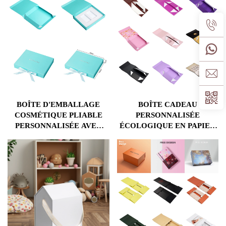
PERSONNALISÉ DE
QUALITÉ SUPÉRIEURE
POUR
CADEAUX/STOCKAGE EN
VENTE AU DÉTAIL AVEC
LOGO
BOÎTE D'EMBALLAGE
BOÎTE CADEAU
COSMÉTIQUE PLIABLE
PERSONNALISÉE
PERSONNALISÉE AVEC
ÉCOLOGIQUE EN PAPIER
RUBAN ET PLATEAU
RIGIDE PLIABLE AVEC
ÉPONGE INTÉGRÉ, À
FERMETURE
FERMETURE
MAGNÉTIQUE
MAGNÉTIQUE