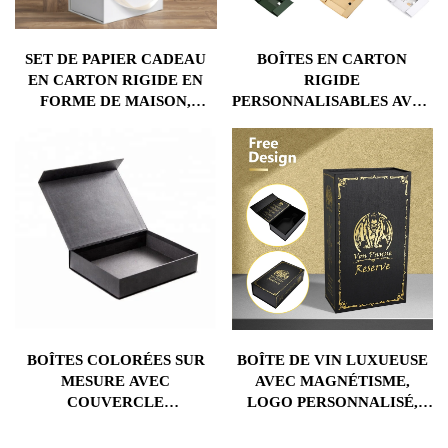
SET DE PAPIER CADEAU
BOÎTES EN CARTON
EN CARTON RIGIDE EN
RIGIDE
FORME DE MAISON,
PERSONNALISABLES AVEC
MOTIF CARTOON, POUR
LOGO RECYCLABLE, EN
JOUET ENFANT,
PAPIER D'ART, À
PORTABLE, AVEC
ESTAMPILLER POUR
PELLICULAGE MAT ET
CADEAU, BOÎTE CADEAU
IMPRESSION EN RELIEF
LUXUEUSE PLIANTE À
POUR EMBALLAGE
FERMETURE
MAGNÉTIQUE
BOÎTES COLORÉES SUR
BOÎTE DE VIN LUXUEUSE
MESURE AVEC
AVEC MAGNÉTISME,
COUVERCLE
LOGO PERSONNALISÉ,
MAGNÉTIQUE BOÎTE-
TAILLE RIGIDE EN
CADEAU EMBALLAGE
CARTON DUR, BOÎTE