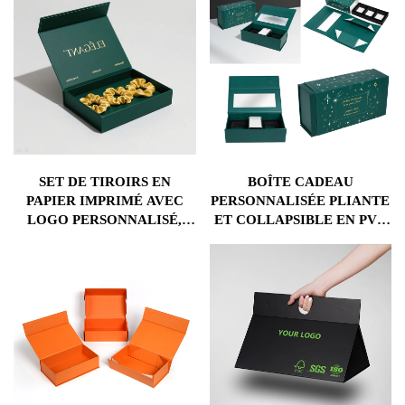
SET DE TIROIRS EN
BOÎTE CADEAU
PAPIER IMPRIMÉ AVEC
PERSONNALISÉE PLIANTE
LOGO PERSONNALISÉ,
ET COLLAPSIBLE EN PVC
INCLUANT UNE BOÎTE
AVEC FENÊTRE, INSERT
D'EMBALLAGE AVEC
EN MOUSSE ET
FINITION MATE,
FERMETURE
GAUFRAGE POUR DES
MAGNÉTIQUE
COUSSINETS EN SOIE ET
DES HEADBANDS