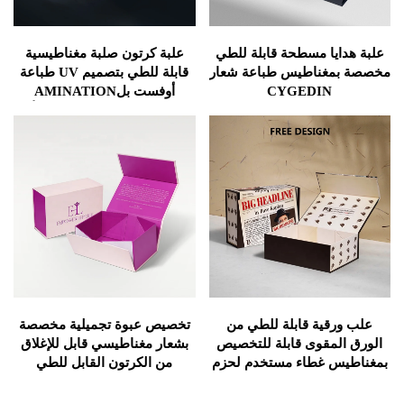
يا مسطحة قابلة للطي
علبة كرتون صلبة مغناطيسية
غناطيس طباعة شعار
قابلة للطي بتصميم UV طباعة
CYGEDIN
أوفست بلAMINATION
مATTE لتغليف سماعات الرأس
والشمعة
قية قابلة للطي من
تخصيص عبوة تجميلية مخصصة
لمقوى قابلة للتخصيص
بشعار مغناطيسي قابل للإغلاق
 غطاء مستخدم لحزم
من الكرتون القابل للطي
ت التجميل والملابس
ات بلامينات ماتي مع