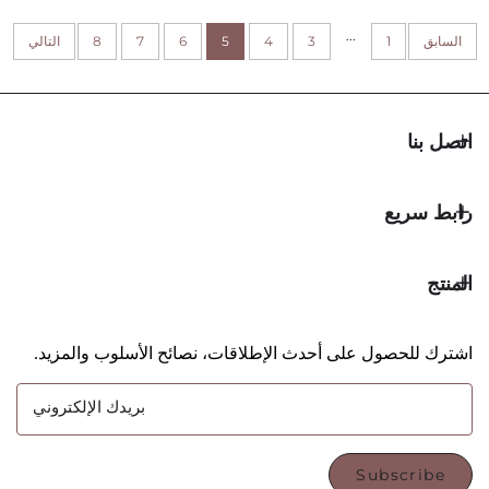
عينة مجانية
...
1
3
4
5
6
7
8
التالي
يع
حصول على أحدث الإطلاقات، نصائح الأسلوب والمزيد.
بريدك الإلكتروني
Subsc