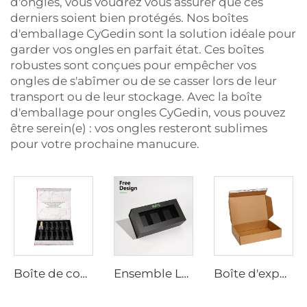
d'ongles, vous voudrez vous assurer que ces
derniers soient bien protégés. Nos boîtes
d'emballage CyGedin sont la solution idéale pour
garder vos ongles en parfait état. Ces boîtes
robustes sont conçues pour empêcher vos
ongles de s'abîmer ou de se casser lors de leur
transport ou de leur stockage. Avec la boîte
d'emballage pour ongles CyGedin, vous pouvez
être serein(e) : vos ongles resteront sublimes
pour votre prochaine manucure.
Boîte de conditionnement de vernis à ongles de luxe avec insert en velours Eva, fermeture magnétique, boîte-cadeau en papier avec logo doré à chaud
Ensemble Luxueux d'Emballage sur Mesure avec Logo Imprimé Bouteille de Soins des Ongles Gel Papier Magnétique Cadeau avec Fenêtre pour Vernis à Ongles et Huile
Boîte d'expédition en carton avec logo personnalisé pour chaussettes, bande à glissière, fermeture automatique avec bande adhésive déchirable, pour envois commerciaux