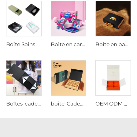
Boîte Soins Personnels | Coffret Cadeau Personnalisé pour le Bien-Être et les Soins Personnels
Boîte en carton rigide magnétique de luxe avec logo personnalisé imprimé en mat, boîtes vides, vêtements, cosmétiques, chemises, chaussures, produits capillaires, papier pour emballage
Boîte en papier pliante magnétique en carton rigide noir sur mesure avec ruban Boîte-cadeau de luxe magnétique pour mariage
Boîtes-cadeaux rigides en papier noir pliables à fermeture magnétique pour flacons de parfum, emballage cosmétique de gros avec empaquetage plat
boîte-Cadeau Magnétique de 20 Pièces pour Chocolats avec Couleur sur Mesure, Emballage Promotionnel pour la Saint-Valentin
OEM ODM Boîte-cadeau de luxe personnalisée pour dattes et chocolats du Ramadan avec fermeture magnétique, logo doré à chaud et compartiments ajustables avec décoration de ruban