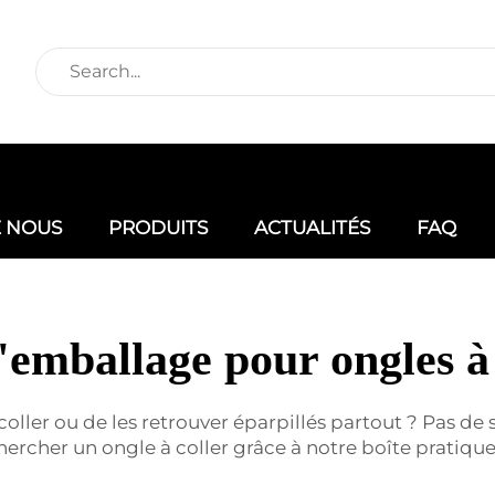
E NOUS
PRODUITS
ACTUALITÉS
FAQ
'emballage pour ongles à
oller ou de les retrouver éparpillés partout ? Pas de
ercher un ongle à coller grâce à notre boîte pratique.