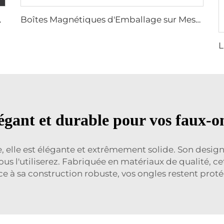
ec logo et ruban imprimés
Boîtes Magnétiques d'Emballage sur Mesure avec Logo, Grande Boîte-Cadeau Luxe en Carton Brun Pliable avec Poignée et Couvercle Magnétique
gant et durable pour vos faux-on
le, elle est élégante et extrêmement solide. Son desi
us l'utiliserez. Fabriquée en matériaux de qualité, ce
 à sa construction robuste, vos ongles restent proté