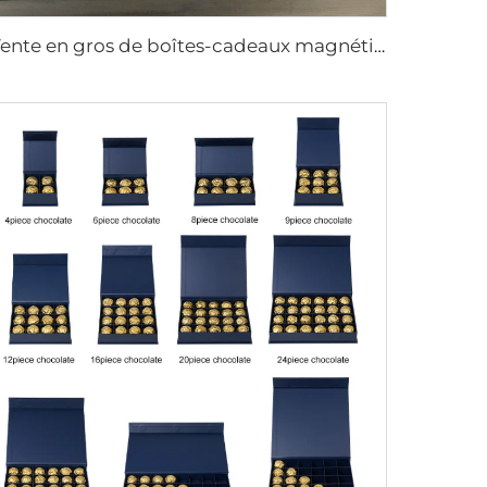
Vente en gros de boîtes-cadeaux magnétiques rigides en carton de luxe sur mesure avec design pliant plat effondrable pour emballage de chaussettes, veste ou robe