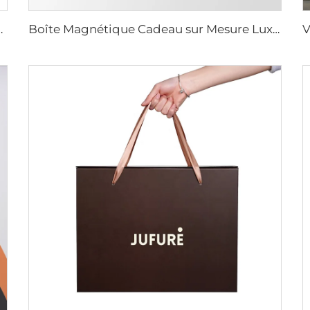
étique avec couvercle, boîte de transport cadeau
Boîte Magnétique Cadeau sur Mesure Luxe pour Ensemble de Raquettes de Pickleball Carton Rigidifié Plage Tennis Padel Papier Cadeau