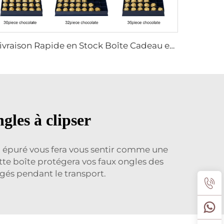
Livraison Rapide en Stock Boîte Cadeau en Papier Bleue pour Chocolat avec Séparateurs et Coussin pour Différents Types d'Emballage de Chocolat
gles à clipser
gn épuré vous fera vous sentir comme une
tte boîte protégera vos faux ongles des
gés pendant le transport.